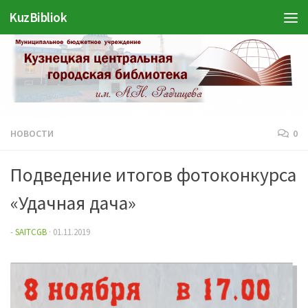
KuzBibliok
Перейти к содержимому
НОВОСТИ
0
Подведение итогов фотоконкурса
«Удачная дача»
-
SAITCGB
·
01.11.2019