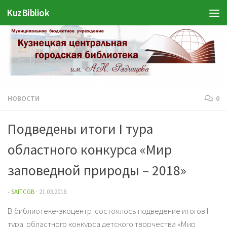
KuzBibliok
Перейти к содержимому
НОВОСТИ
0
Подведены итоги I тура
областного конкурса «Мир
заповедной природы – 2018»
-
SAITCGB
·
21.03.2018
В библиотеке-экоцентр состоялось подведение итогов I
тура областного конкурса детского творчества «Мир