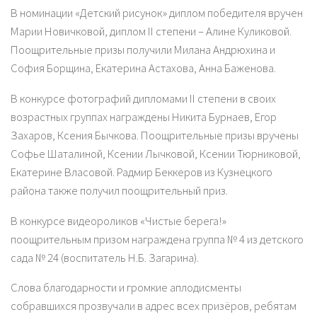
В номинации «Детский рисунок» диплом победителя вручен
Марии Новичковой, диплом II степени – Алине Куликовой.
Поощрительные призы получили Милана Андрюхина и
София Борщина, Екатерина Астахова, Анна Баженова.
В конкурсе фотографий дипломами II степени в своих
возрастных группах награждены Никита Бурнаев, Егор
Захаров, Ксения Бычкова. Поощрительные призы вручены
Софье Шаталиной, Ксении Лычковой, Ксении Тюрниковой,
Екатерине Власовой. Радмир Беккеров из Кузнецкого
района также получил поощрительный приз.
В конкурсе видеороликов «Чистые берега!»
поощрительным призом награждена группа № 4 из детского
сада № 24 (воспитатель Н.Б. Загарина).
Слова благодарности и громкие аплодисменты
собравшихся прозвучали в адрес всех призёров, ребятам