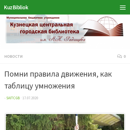
KuzBibliok
Перейти к содержимому
НОВОСТИ
0
Помни правила движения, как
таблицу умножения
-
SAITCGB
·
17.07.2020