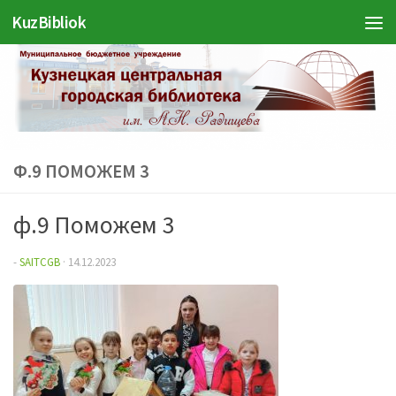
KuzBibliok
Перейти к содержимому
Ф.9 ПОМОЖЕМ 3
ф.9 Поможем 3
-
SAITCGB
·
14.12.2023