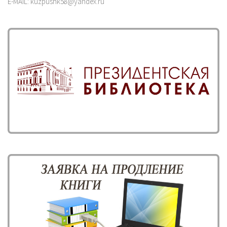
E-MAIL: kuzpushk58@yandex.ru