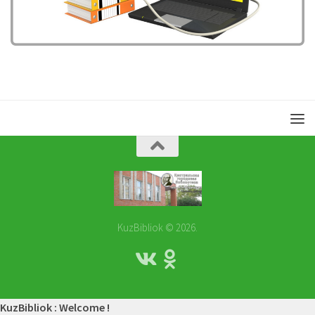
KuzBibliok © 2026.
KuzBibliok : Welcome !