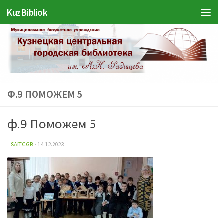
KuzBibliok
Перейти к содержимому
Ф.9 ПОМОЖЕМ 5
ф.9 Поможем 5
-
SAITCGB
·
14.12.2023