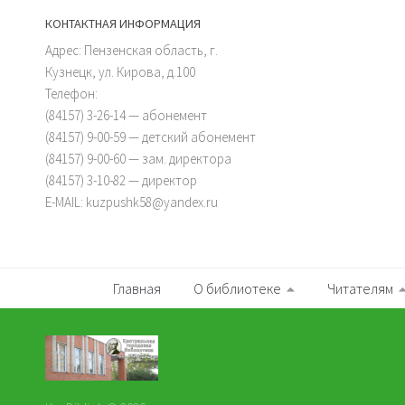
КОНТАКТНАЯ ИНФОРМАЦИЯ
Адрес: Пензенская область, г.
Кузнецк, ул. Кирова, д.100
Телефон:
(84157) 3-26-14 — абонемент
(84157) 9-00-59 — детский абонемент
(84157) 9-00-60 — зам. директора
(84157) 3-10-82 — директор
E-MAIL: kuzpushk58@yandex.ru
Главная
О библиотеке
Читателям