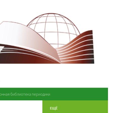
онная библиотека периодики
ЕЩЁ