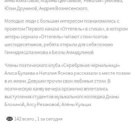
Анны Ахматовой, Марины Цветаевой, Николая Гумилева,
Юлии Друниной, Андрея Вознесенского.
Молодые люди с большим интересом познакомились с
проектом Первого канала «Оттепель» в стихах», в котором
актёры сериала «Оттепель» читают стихи поэтов-
шестидесятников, ребята открыли для себя поэзию
Геннадия Шпаликова и Беллы Ахмадулиной.
Члены поэтического клуба «Серебряная чернильница»
Алиса Булаева и Наталия Яснова рассказали о месте поэзии
в их жизни. Девушки прочли свои любимые стихи. В
поэтическую канву вечера органично вплетались
выступления студентов музыкального колледжа Дианы
Блохиной, Алсу Резаковой, Алёны Кульши.
142 всего
, 1 за сегодня