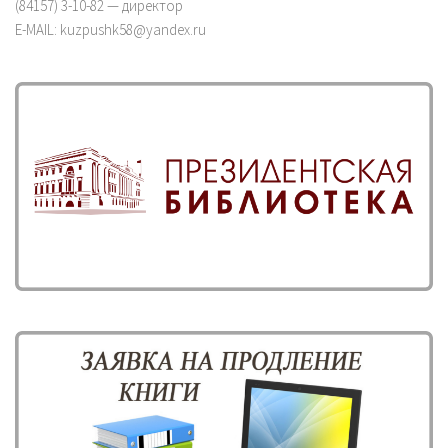
(84157) 3-10-82 — директор
E-MAIL: kuzpushk58@yandex.ru