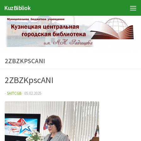
KuzBibliok
Перейти к содержимому
2ZBZKPSCANI
2ZBZKpscANI
-
SAITCGB
·
05.02.2025