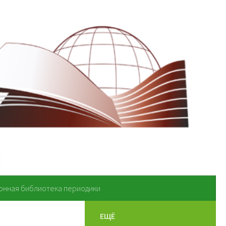
онная библиотека периодики
ЕЩЁ