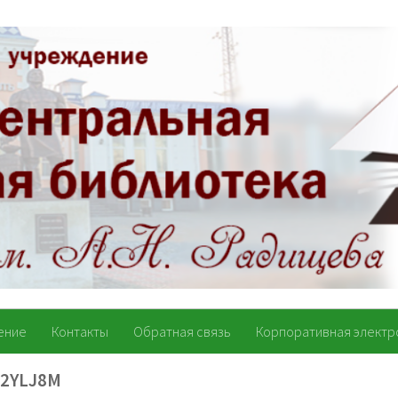
ение
Контакты
Обратная связь
Корпоративная электр
2YLJ8M