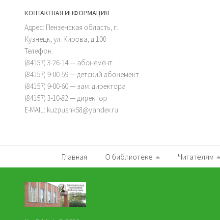
КОНТАКТНАЯ ИНФОРМАЦИЯ
Адрес: Пензенская область, г.
Кузнецк, ул. Кирова, д.100
Телефон:
(84157) 3-26-14 — абонемент
(84157) 9-00-59 — детский абонемент
(84157) 9-00-60 — зам. директора
(84157) 3-10-82 — директор
E-MAIL: kuzpushk58@yandex.ru
Главная
О библиотеке
Читателям