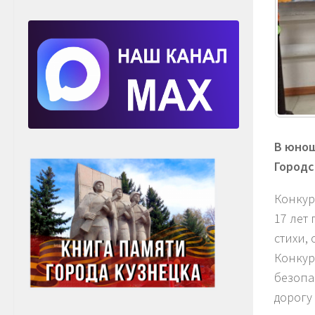
В юнош
Городс
Конкурс
17 лет
стихи,
Конкур
безопа
дорогу