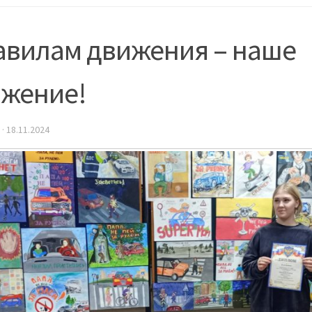
авилам движения – наше
ажение!
·
18.11.2024