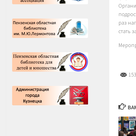
Органи
подрос
раз на
стать з
Меропр
153
ВА