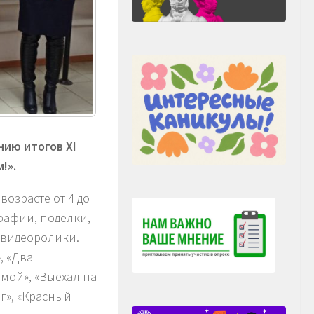
ию итогов XI
!».
возрасте от 4 до
рафии, поделки,
 видеоролики.
, «Два
амой», «Выехал на
ог», «Красный