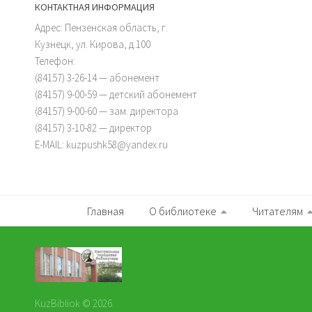
КОНТАКТНАЯ ИНФОРМАЦИЯ
Адрес: Пензенская область, г.
Кузнецк, ул. Кирова, д.100
Телефон:
(84157) 3-26-14 — абонемент
(84157) 9-00-59 — детский абонемент
(84157) 9-00-60 — зам. директора
(84157) 3-10-82 — директор
E-MAIL: kuzpushk58@yandex.ru
Главная
О библиотеке
Читателям
KuzBibliok © 2026.