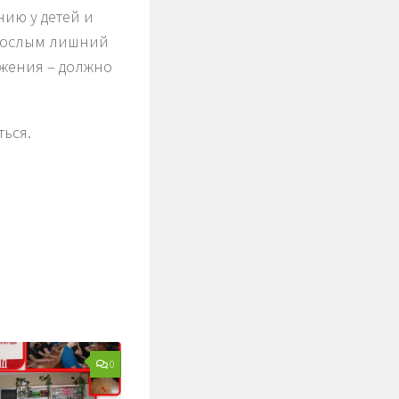
ию у детей и
зрослым лишний
ижения – должно
ься.
0