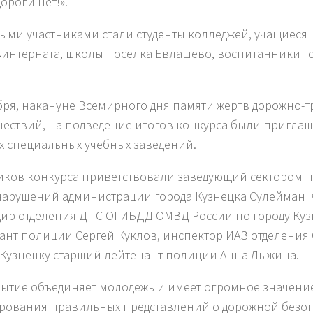
дороги нет!».
ыми участниками стали студенты колледжей, учащиеся 
интерната, школы поселка Евлашево, воспитанники го
бря, накануне Всемирного дня памяти жертв дорожно-
ествий, на подведение итогов конкурса были приглаш
х специальных учебных заведений.
иков конкурса приветствовали заведующий сектором 
арушений администрации города Кузнецка Сулейман К
ир отделения ДПС ОГИБДД ОМВД России по городу Куз
ант полиции Сергей Куклов, инспектор ИАЗ отделени
 Кузнецку старший лейтенант полиции Анна Лыжина.
бытие объединяет молодежь и имеет огромное значени
ования правильных представлений о дорожной безоп