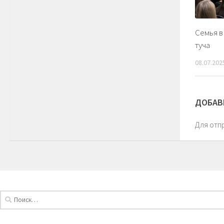
Семья в
туча
08.07.202
ДОБАВ
Для отп