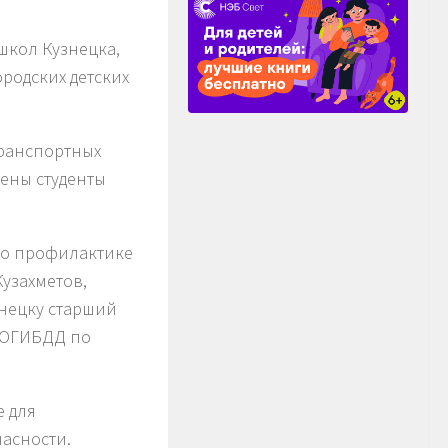
школ Кузнецка,
родских детских
транспортных
ены студенты
по профилактике
узахметов,
нецку старший
я ОГИБДД по
е для
асности.