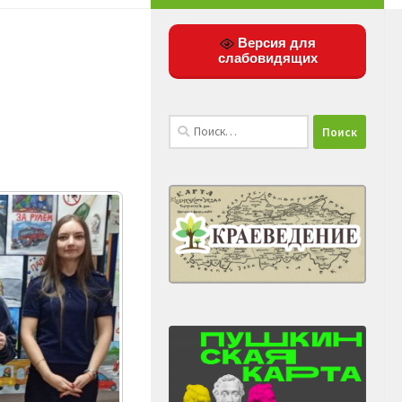
Версия для
слабовидящих
Найти: