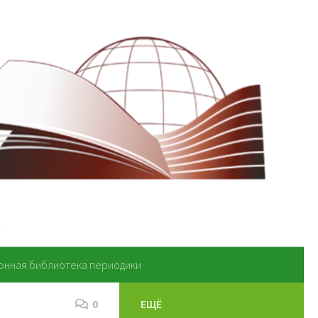
онная библиотека периодики
0
ЕЩЁ