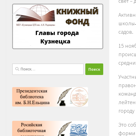
свет – 
Активн
школы˗
садов.
15 ноя
происш
средни
Найти:
Участн
правон
команд
лейтен
городу
Это со
формир