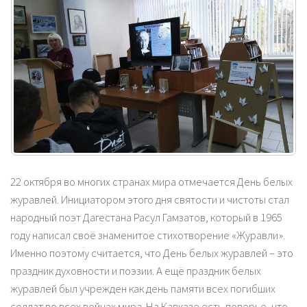
22 октября во многих странах мира отмечается День белых
журавлей. Инициатором этого дня святости и чистоты стал
народный поэт Дагестана Расул Гамзатов, который в 1965
году написал своё знаменитое стихотворение «Журавли».
Именно поэтому считается, что День белых журавлей – это
праздник духовности и поэзии. А ещё праздник белых
журавлей был учрежден как день памяти всех погибших
солдат во всех войнах мира. На Кавказе есть поверье, что