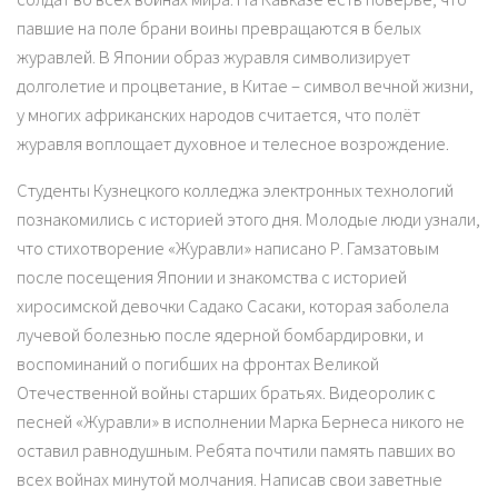
павшие на поле брани воины превращаются в белых
журавлей. В Японии образ журавля символизирует
долголетие и процветание, в Китае – символ вечной жизни,
у многих африканских народов считается, что полёт
журавля воплощает духовное и телесное возрождение.
Студенты Кузнецкого колледжа электронных технологий
познакомились с историей этого дня. Молодые люди узнали,
что стихотворение «Журавли» написано Р. Гамзатовым
после посещения Японии и знакомства с историей
хиросимской девочки Садако Сасаки, которая заболела
лучевой болезнью после ядерной бомбардировки, и
воспоминаний о погибших на фронтах Великой
Отечественной войны старших братьях. Видеоролик с
песней «Журавли» в исполнении Марка Бернеса никого не
оставил равнодушным. Ребята почтили память павших во
всех войнах минутой молчания. Написав свои заветные