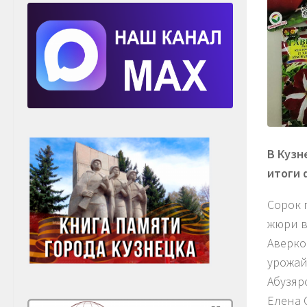
В Кузн
итоги 
Сорок 
жюри в
Аверко
урожай
Абузяр
Елена 