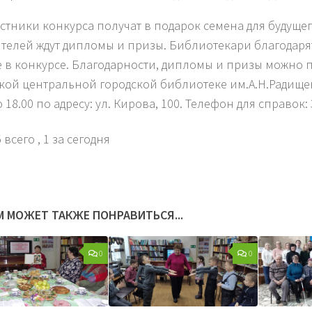
астники конкурса получат в подарок семена для будущег
телей ждут дипломы и призы. Библиотекари благодарят
е в конкурсе. Благодарности, дипломы и призы можно 
кой центральной городской библиотеке им.А.Н.Радищев
о 18.00 по адресу: ул. Кирова, 100. Телефон для справок: 
 всего
, 1 за сегодня
М МОЖЕТ ТАКЖЕ ПОНРАВИТЬСЯ...
0
0