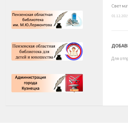
Свет ма
01.12.201
ДОБАВ
Для отп