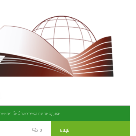
онная библиотека периодики
0
ЕЩЁ