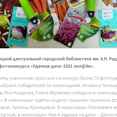
ецкой центральной городской библиотеке им. А.Н. Ра
фотоконкурса «Удачная дача–2021 онл@йн».
пять участников прислали на конкурс более 70 фотогр
ыбрали победителей по номинациям. Ильвина Тенише
в, Яна Назарова, Елена Абрамова победили в номина
». В номинации «Цветы на даче» лучшими признаны ф
овой, Татьяны Кузнецовой. В номинации «Посмеёмся в
Серская, в номинации «Как я отдыхаю на даче» – Даниил