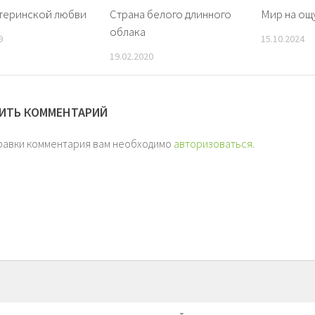
теринской любви
Страна белого длинного
Мир на ощ
облака
9
15.10.2024
19.02.2020
ИТЬ КОММЕНТАРИЙ
равки комментария вам необходимо
авторизоваться
.