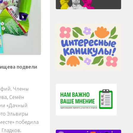
дищева подвели
афий. Члены
ва, Семён
ции «Дачный
ото Эльвиры
месте» победила
 Гладков.