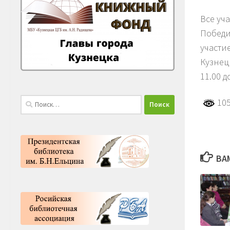
Все уч
Победи
участи
Кузнец
11.00 д
Найти:
105
ВА