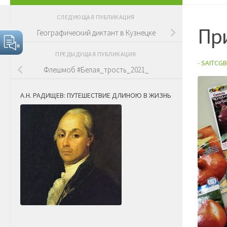
СЛЕДУЮЩАЯ ПУБЛИКАЦИЯ
Пр
Географический диктант в Кузнецке
ПРЕДЫДУЩАЯ ПУБЛИКАЦИЯ
-
SAITCGB
Флешмоб #Белая_трость_2021_
А.Н. РАДИЩЕВ: ПУТЕШЕСТВИЕ ДЛИНОЮ В ЖИЗНЬ