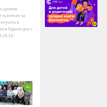
о урожая.
 кузнечан за
получить в
а в будние дни с
3-26-14.
0