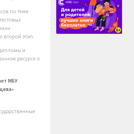
сов по теме
тестовых
тники
о второй этап.
 дипломы и
онном ресурсе о
ает МБУ
ищева»
сударственные