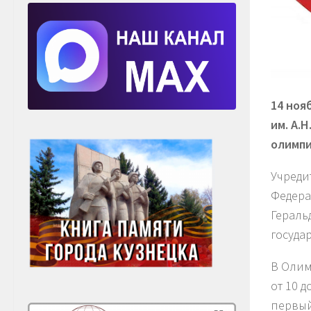
14 ноя
им. А.
олимпи
Учреди
Федера
Гераль
госуда
В Олим
от 10 д
первый 