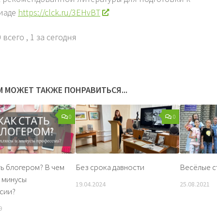
иаде
https://clck.ru/3EHvBT
 всего
, 1 за сегодня
М МОЖЕТ ТАКЖЕ ПОНРАВИТЬСЯ...
0
0
ть блогером? В чем
Без срока давности
Весёлые с
 минусы
19.04.2024
25.08.2021
сии?
9