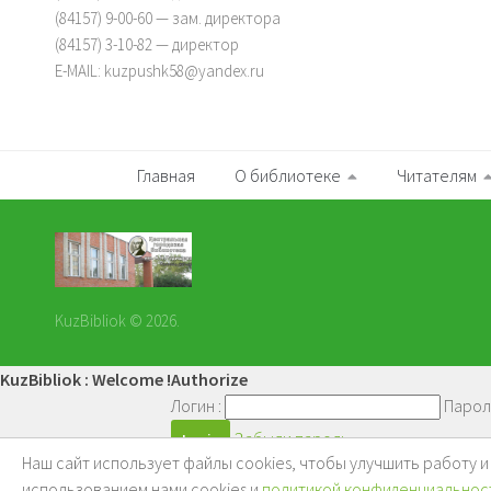
(84157) 9-00-60 — зам. директора
(84157) 3-10-82 — директор
E-MAIL: kuzpushk58@yandex.ru
Главная
О библиотеке
Читателям
KuzBibliok © 2026.
KuzBibliok : Welcome !
Authorize
Логин :
Парол
Забыли пароль
Наш сайт использует файлы cookies, чтобы улучшить работу 
Войти
использованием нами cookies и
политикой конфиденциальнос