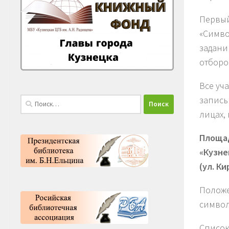
Первый
«Симво
задани
отборо
Все уч
запись
Найти:
лицах,
Площад
«Кузне
(ул. Ки
Положе
симво
Список