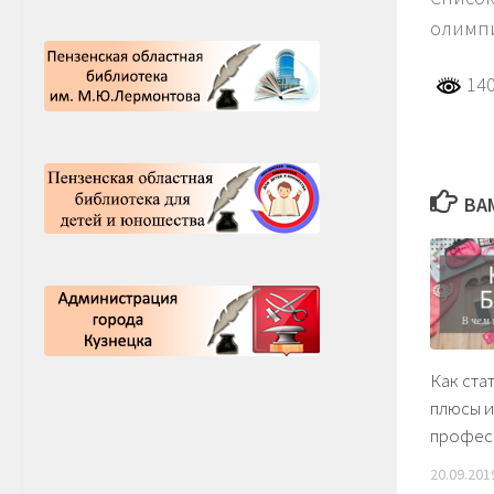
олимп
140
ВА
Как ста
плюсы и
профес
20.09.201