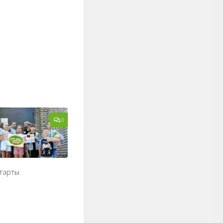
0
тарты