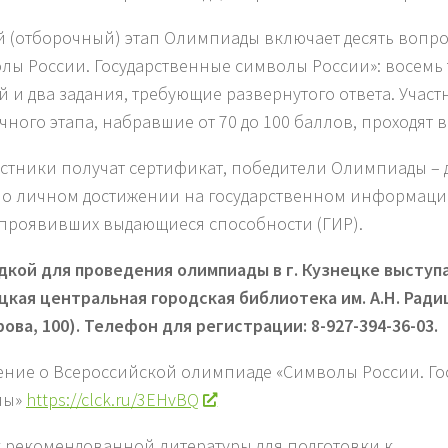
 (отборочный) этап Олимпиады включает десять вопро
лы России. Государственные символы России»: восемь 
й и два задания, требующие развернутого ответа. Учас
чного этапа, набравшие от 70 до 100 баллов, проходят в
астники получат сертификат, победители Олимпиады –
 о личном достижении на государственном информаци
 проявивших выдающиеся способности (ГИР).
кой для проведения олимпиады в г. Кузнецке выступ
цкая центральная городская библиотека им. А.Н. Рад
рова, 100).
Телефон для регистрации: 8-927-394-36-03.
ние о Всероссийской олимпиаде «Символы России. Го
лы»
https://clck.ru/3EHvBQ
 рекомендованной литературы для подготовки к