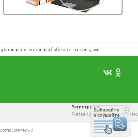
оративная электронная библиотека периодики
Регистрация
Выбирайте
Please contact the administrator.
и слушайте
 соглашаетесь с
Принять