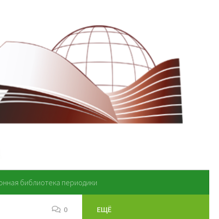
онная библиотека периодики
0
ЕЩЁ