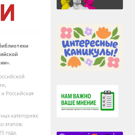
 библиотеки
сийской
ии».
оссийской
ии,
 и Российская
ных категориях:
ко этапов:
5 года.