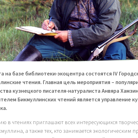
та на базе библиотеки-экоцентра состоятся I
V
Городс
линские чтения. Главная цель мероприятия – популяр
ства кузнецкого писателя-натуралиста Анвяра Хамзи
телем Бикмуллинских чтений является управление к
ка.
тию в чтениях приглашают всех интересующихся творче
икмуллина, а также тех, кто занимается экологическим 