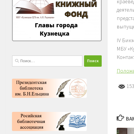
краеве
деятел
предст
выпуще
IV Бик
МБУ «Ку
Контак
Найти:
Положе
153
ВА