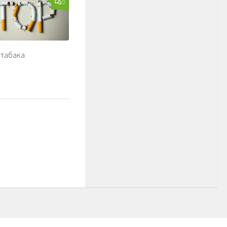
0
 табака