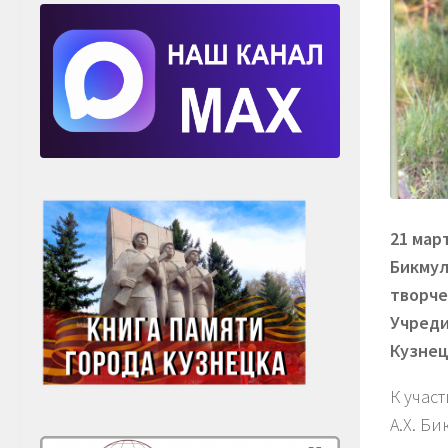
21 мар
Бикмул
творче
Учреди
Кузнец
К учас
А.Х. Б