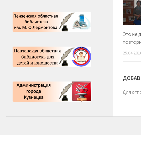
Это не 
повтор
25.04.201
ДОБАВ
Для отп