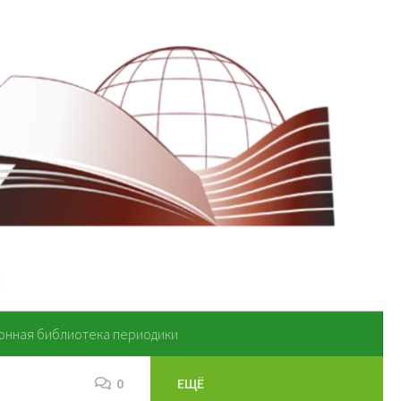
онная библиотека периодики
0
ЕЩЁ