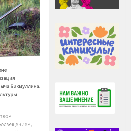
кие
изация
ныча Бикмуллина.
ультуры
ством
просвещением,