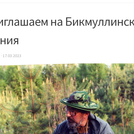
иглашаем на Бикмуллинс
ения
·
17.03.2023