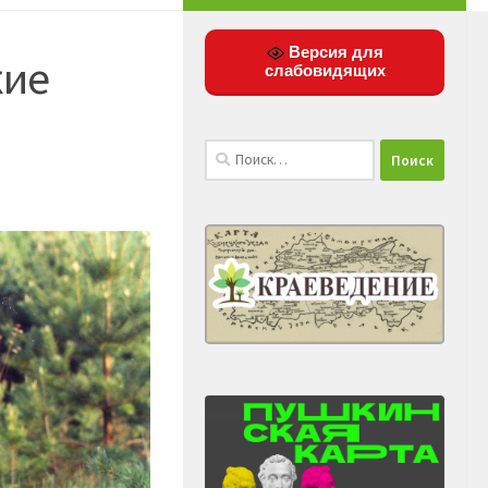
Версия для
кие
слабовидящих
Найти: