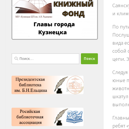
Саянск
и клим
По пут
Послуш
вида е
собой 
Найти:
цепи. 
Следуя
юные п
животн
шкатул
выполн
Главны
ребят 