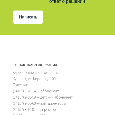
ответ о решении
Написать
КОНТАКТНАЯ ИНФОРМАЦИЯ
Адрес: Пензенская область, г.
Кузнецк, ул. Кирова, д.100
Телефон:
(84157) 3-26-14 — абонемент
(84157) 9-00-59 — детский абонемент
(84157) 9-00-60 — зам. директора
(84157) 3-10-82 — директор