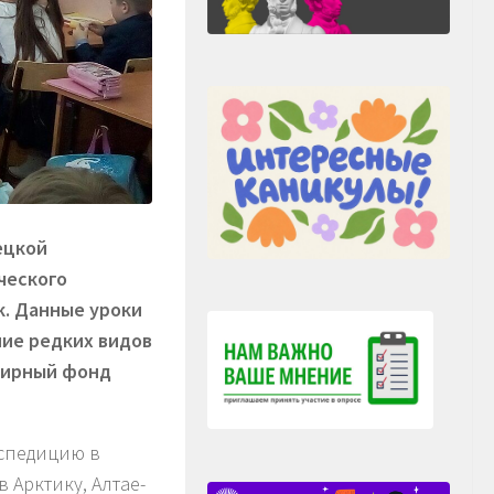
ецкой
ческого
к. Данные уроки
ние редких видов
мирный фонд
спедицию в
 Арктику, Алтае-