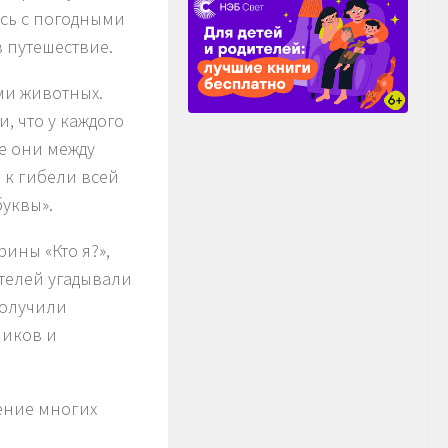
сь с погодными
 путешествие.
ми животных.
 что у каждого
се они между
 к гибели всей
уквы».
ины «Кто я?»,
телей угадывали
получили
ников и
ение многих