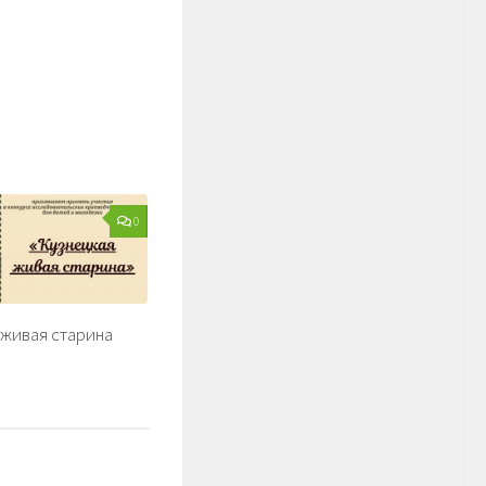
0
 живая старина