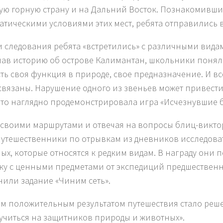
ую горную страну и на Дальний Восток. Познакомивши
атическими условиями этих мест, ребята отправились в
и следования ребята «встретились» с различными вида
ав историю об острове Калимантан, школьники поняли,
сть своя функция в природе, свое предназначение. И в
связаны. Нарушение одного из звеньев может привести
Это наглядно продемонстрировала игра «Исчезнувшие б
 своими маршрутами и отвечая на вопросы блиц-виктор
утешественники по отрывкам из дневников исследова
ых, которые относятся к редким видам. В награду они 
ку с ценными предметами от экспедиций предшествен
или задание «Чиним сеть».
м положительным результатом путешествия стало реш
«учиться на защитников природы и животных».