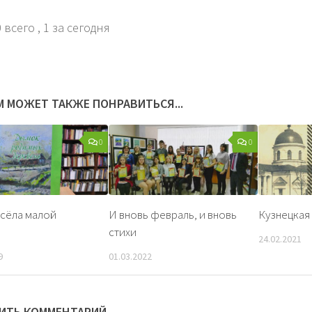
 всего
, 1 за сегодня
М МОЖЕТ ТАКЖЕ ПОНРАВИТЬСЯ...
0
0
сёла малой
И вновь февраль, и вновь
Кузнецкая
стихи
24.02.2021
9
01.03.2022
ИТЬ КОММЕНТАРИЙ