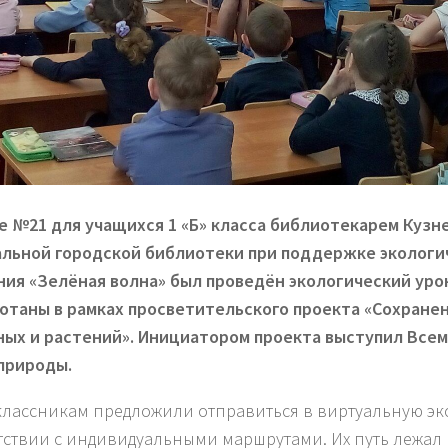
е №21 для учащихся 1 «Б» класса библиотекарем Кузн
льной городской библиотеки при поддержке экологи
ия «Зелёная волна» был проведён экологический уро
отаны в рамках просветительского проекта «Сохране
ых и растений». Инициатором проекта выступил Все
природы.
лассникам предложили отправиться в виртуальную эк
тствии с индивидуальными маршрутами. Их путь лежал в