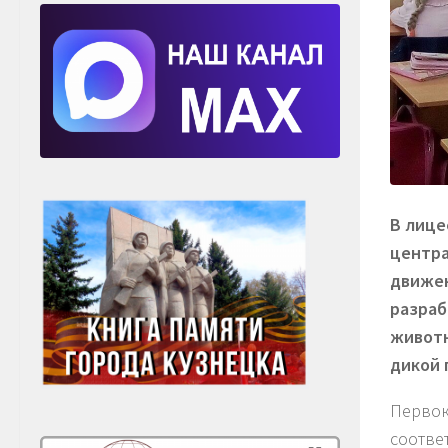
В лице
центра
движен
разраб
животн
дикой 
Первок
соотве