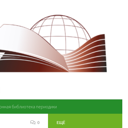
онная библиотека периодики
0
ЕЩЁ