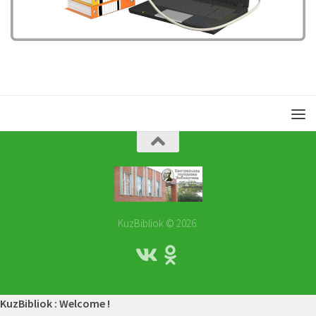
KuzBibliok © 2026.
KuzBibliok : Welcome !