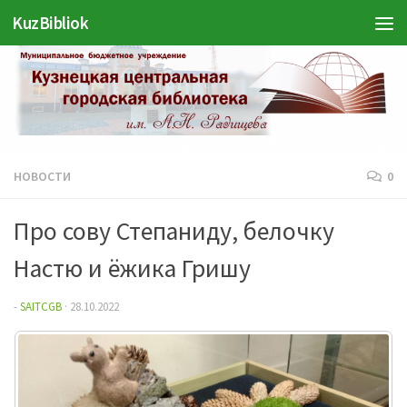
KuzBibliok
Перейти к содержимому
НОВОСТИ
0
Про сову Степаниду, белочку
Настю и ёжика Гришу
-
SAITCGB
·
28.10.2022