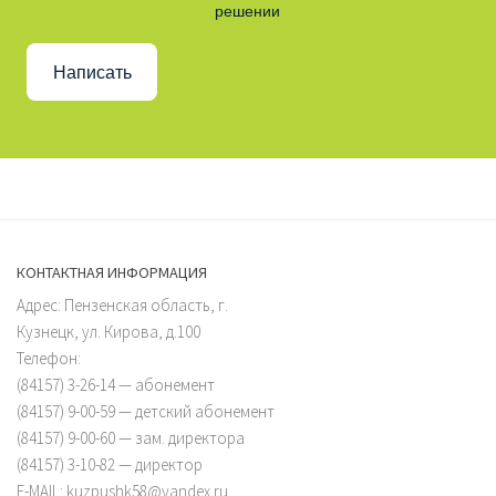
решении
Написать
КОНТАКТНАЯ ИНФОРМАЦИЯ
Адрес: Пензенская область, г.
Кузнецк, ул. Кирова, д.100
Телефон:
(84157) 3-26-14 — абонемент
(84157) 9-00-59 — детский абонемент
(84157) 9-00-60 — зам. директора
(84157) 3-10-82 — директор
E-MAIL: kuzpushk58@yandex.ru