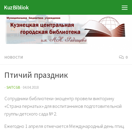
KuzBibliok
Перейти к содержимому
НОВОСТИ
0
Птичий праздник
-
SAITCGB
·
04.04.2018
Сотрудники библиотеки-экоцентр провели викторину
«Страна пернатых» для воспитанников подготовительной
группы детского сада № 2.
Ежегодно 1 апреля отмечается Международный день птиц.