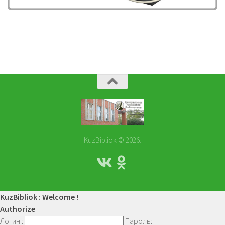
KuzBibliok © 2026.
KuzBibliok : Welcome !
Authorize
Логин :
Пароль: