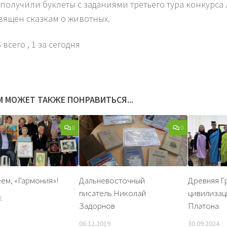
 получили буклеты с заданиями третьего тура конкурса 
вящен сказкам о животных.
 всего
, 1 за сегодня
М МОЖЕТ ТАКЖЕ ПОНРАВИТЬСЯ...
0
0
ем, «Гармония»!
Дальневосточный
Древняя Г
писатель Николай
цивилизац
2
Задорнов
Платона
06.12.2019
30.09.2024