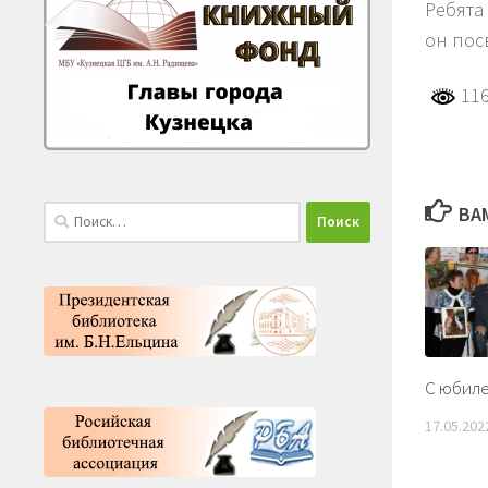
Ребята
он пос
116
ВА
Найти:
С юбиле
17.05.202