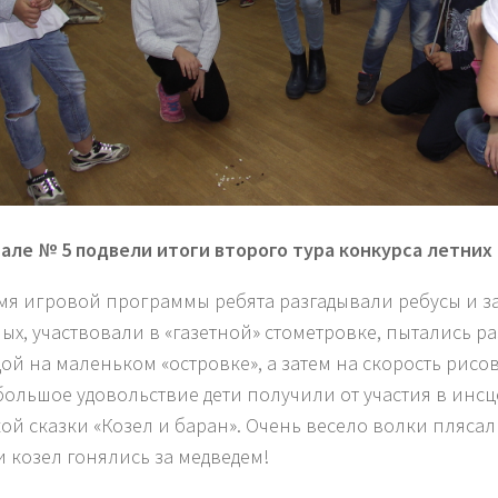
але № 5 подвели итоги второго тура конкурса летних 
мя игровой программы ребята разгадывали ребусы и за
ых, участвовали в «газетной» стометровке, пытались р
ой на маленьком «островке», а затем на скорость рисо
большое удовольствие дети получили от участия в инс
кой сказки «Козел и баран». Очень весело волки плясали
и козел гонялись за медведем!