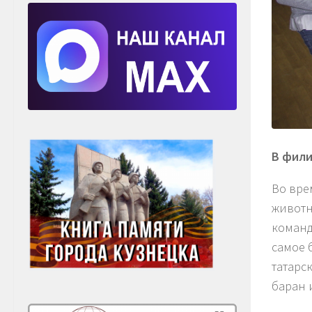
В фили
Во вре
животн
команд
самое 
татарс
баран 