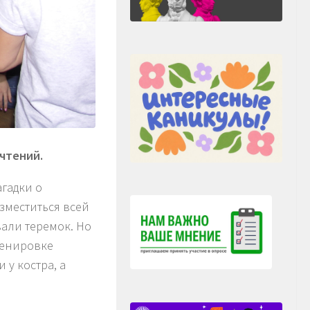
чтений.
гадки о
азместиться всей
вали теремок. Но
ценировке
 у костра, а