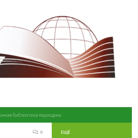
онная библиотека периодики
0
ЕЩЁ