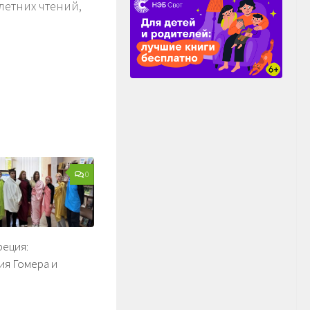
летних чтений,
0
реция:
ия Гомера и