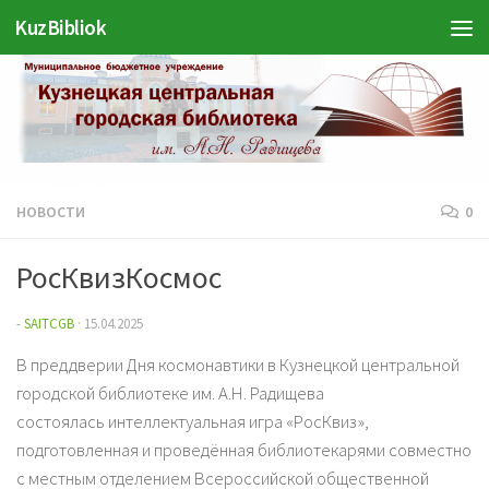
KuzBibliok
Перейти к содержимому
НОВОСТИ
0
РосКвизКосмос
-
SAITCGB
·
15.04.2025
В преддверии Дня космонавтики в Кузнецкой центральной
городской библиотеке им. А.Н. Радищева
состоялась интеллектуальная игра «РосКвиз»,
подготовленная и проведённая библиотекарями совместно
с местным отделением Всероссийской общественной