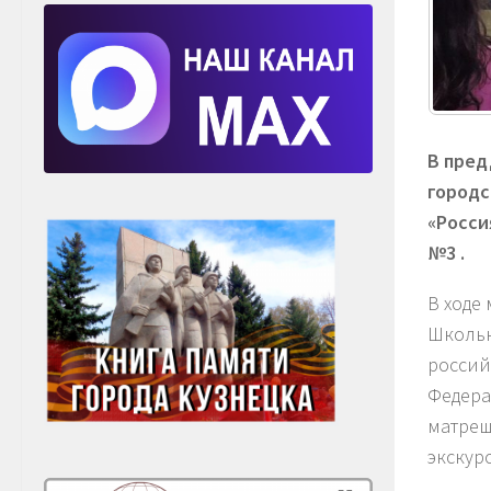
В пред
городс
«Росси
№3 .
В ходе
Школьн
россий
Федера
матреш
экскур