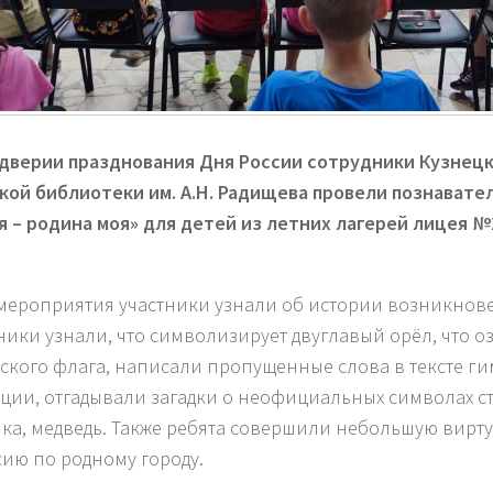
дверии празднования Дня России сотрудники Кузнец
кой библиотеки им. А.Н. Радищева провели
познавате
я – родина моя»
для детей из летних лагерей лицея №
 мероприятия участники узнали об истории возникнов
ики узнали, что символизирует двуглавый орёл, что о
ского флага, написали пропущенные слова в тексте г
ции, отгадывали загадки о неофициальных символах ст
ка, медведь. Также ребята совершили небольшую вирт
сию по родному городу.