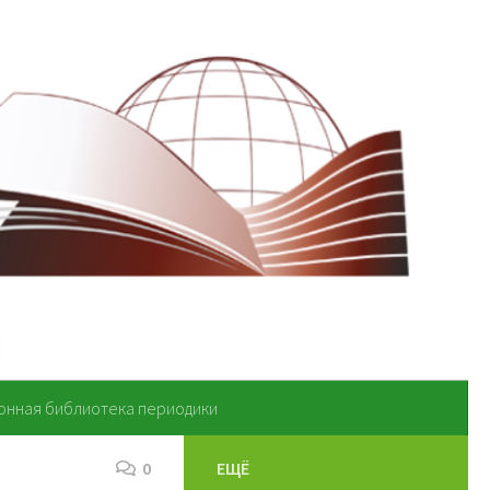
онная библиотека периодики
0
ЕЩЁ