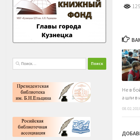
129
ВА
Найти:
Не в бо
а шли в
08.02.201
ДОБАВ