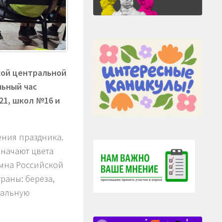
кой центральной
льный час
21, школ №16 и
ения праздника.
значают цвета
имна Российской
раны: береза,
уальную