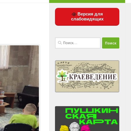
Версия для
слабовидящих
Найти: