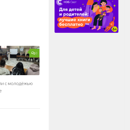
0
ли с молодёжью
е