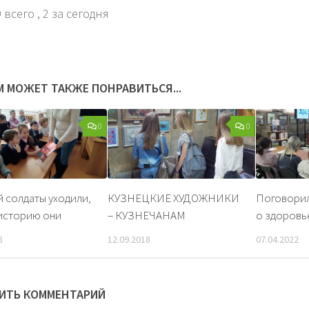
 всего
, 2 за сегодня
М МОЖЕТ ТАКЖЕ ПОНРАВИТЬСЯ...
0
0
й солдаты уходили,
КУЗНЕЦКИЕ ХУДОЖНИКИ
Поговори
 историю они
– КУЗНЕЧАНАМ
о здоровь
8
12.09.2018
07.04.2022
ИТЬ КОММЕНТАРИЙ