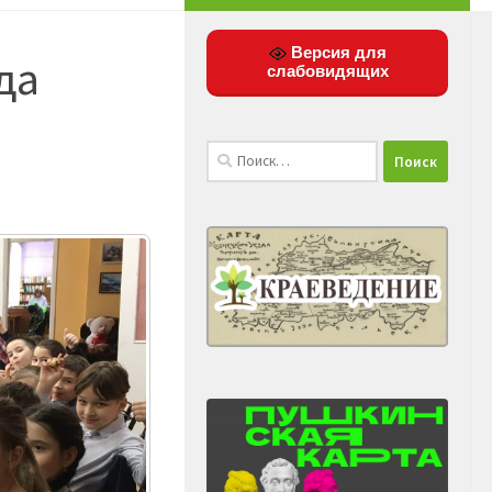
Версия для
да
слабовидящих
Найти: