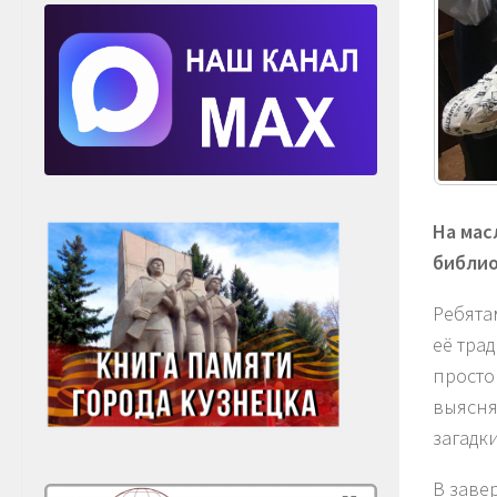
На мас
библио
Ребята
её тра
просто
выясня
загадк
В заве