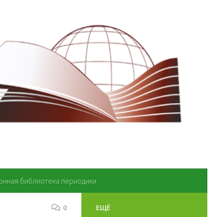
онная библиотека периодики
0
ЕЩЁ