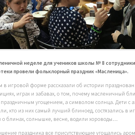
леничной неделе для учеников школы № 8 сотрудник
теки провели фольклорный праздник «Масленица».
м в игровой форме рассказали об истории празднова
дициях, играх и забавах, о том, почему масленичный бл
 праздничным угощением, а символом солнца. Дети с 
ли, кто из них самый лучший блиноед, состязались в и
и о блинах, солнышке, весне, водили хороводы…
ршение праздника все присутствующие угощались аро