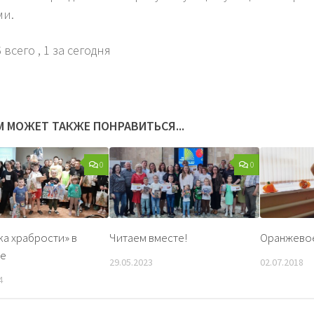
ми.
 всего
, 1 за сегодня
М МОЖЕТ ТАКЖЕ ПОНРАВИТЬСЯ...
0
0
а храбрости» в
Читаем вместе!
Оранжевое
ке
29.05.2023
02.07.2018
4