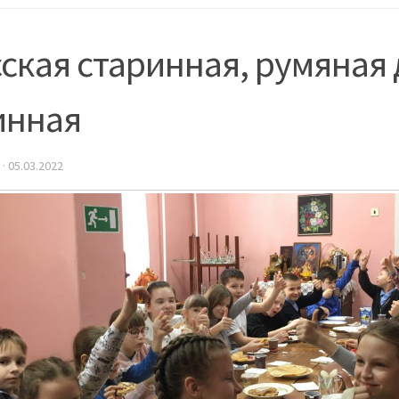
ская старинная, румяная 
инная
·
05.03.2022