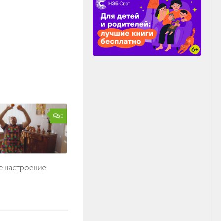
0
 настроение