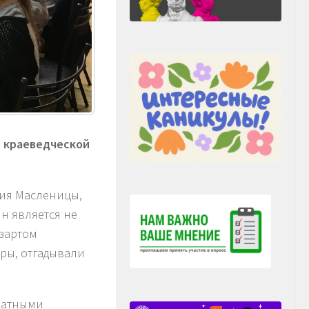
и краеведческой
ния Масленицы,
ин является не
азартом
гры, отгадывали
матными