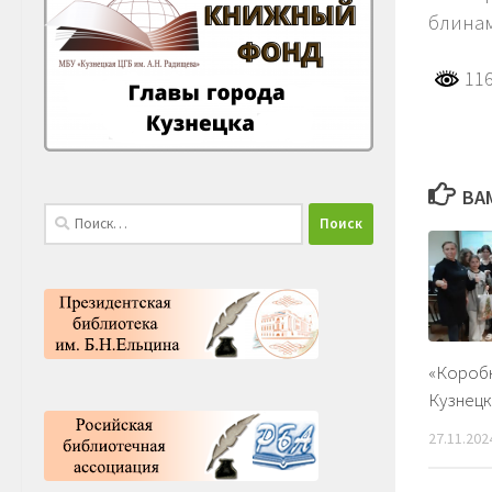
блина
116
ВА
Найти:
«Коробк
Кузнец
27.11.202