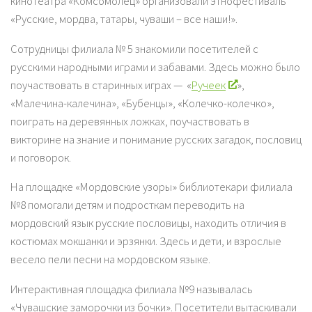
кинотеатра «Комсомолец» организовали этнофестиваль
«Русские, мордва, татары, чуваши – все наши!».
Сотрудницы филиала № 5 знакомили посетителей с
русскими народными играми и забавами. Здесь можно было
поучаствовать в старинных играх — «
Ручеек
»,
«Малечина-калечина», «Бубенцы», «Колечко-колечко»,
поиграть на деревянных ложках, поучаствовать в
викторине на знание и понимание русских загадок, пословиц
и поговорок.
На площадке «Мордовские узоры» библиотекари филиала
№8 помогали детям и подросткам переводить на
мордовский язык русские пословицы, находить отличия в
костюмах мокшанки и эрзянки. Здесь и дети, и взрослые
весело пели песни на мордовском языке.
Интерактивная площадка филиала №9 называлась
«Чувашские заморочки из бочки». Посетители вытаскивали