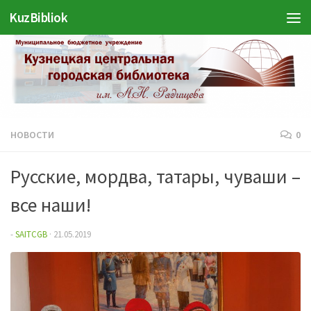
KuzBibliok
Перейти к содержимому
НОВОСТИ
0
Русские, мордва, татары, чуваши –
все наши!
-
SAITCGB
·
21.05.2019