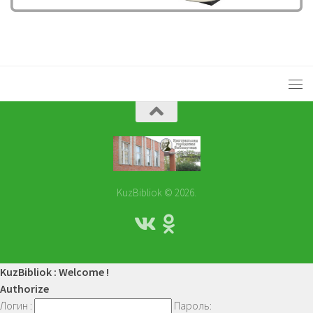
KuzBibliok © 2026.
KuzBibliok : Welcome !
Authorize
Логин :
Пароль: