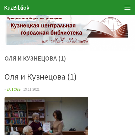
KuzBibliok
Перейти к содержимому
ОЛЯ И КУЗНЕЦОВА (1)
Оля и Кузнецова (1)
-
SAITCGB
·
19.11.2021