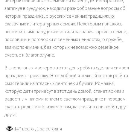
интерактивной игры «Семейный ларец». Дети и взрослые,
заглянув в сундучок, находили разнообразные вопросы об
истории праздника, о русских семейных традициях, о
сказочных и литературных семьях. Некоторым пришлось
вспомнить имена художников или названия картин о семье,
пословицы и поговорки о семейных ценностях, о дружбе,
взаимопонимании, без которых невозможно семейное
счастье и благополучие.
В школе юных мастеров в этот день ребята сделали символ
праздника – ромашку. Этот добрый и нежный цветок ребята
смастерили из атласных ленточек и бумаги. Ромашка,
которую дети принесут в этот день домой, станет ярким и
радостным напоминанием о светлом празднике и поводом
сказать родным и близким о том, как сильно они любят друг
друга.
147 всего
, 1 за сегодня