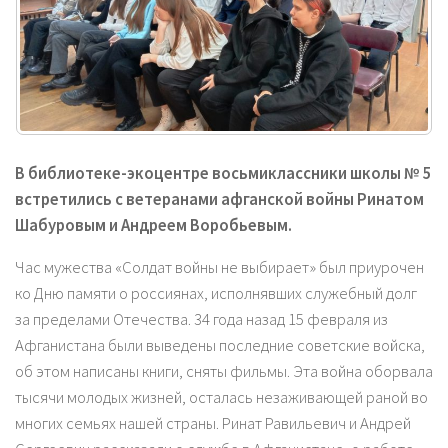
В библиотеке-экоцентре восьмиклассники школы № 5
встретились с ветеранами афганской войны Ринатом
Шабуровым и Андреем Воробьевым.
Час мужества «Солдат войны не выбирает» был приурочен
ко Дню памяти о россиянах, исполнявших служебный долг
за пределами Отечества. 34 года назад 15 февраля из
Афганистана были выведены последние советские войска,
об этом написаны книги, сняты фильмы. Эта война оборвала
тысячи молодых жизней, осталась незаживающей раной во
многих семьях нашей страны. Ринат Равильевич и Андрей