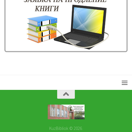
KuzBibliok © 2026.