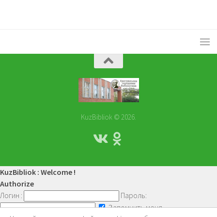
KuzBibliok © 2026.
KuzBibliok : Welcome !
Authorize
Логин :
Пароль:
Запомнить меня