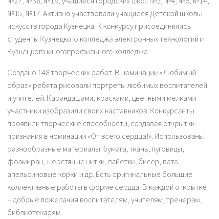
№27, №38, №19, учащиеся городских школ №2, №4, №6, №14,
№15, №17. Активно участвовали учащиеся Детской школы
искусств города Кузнецка. К конкурсу присоединились
студенты Кузнецкого колледжа электронных технологий и
Кузнецкого многопрофильного колледжа.
Создано 148 творческих работ. В номинации «Любимый
образ» ребята рисовали портреты любимых воспитателей
и учителей. Карандашами, красками, цветными мелками
участники изобразили своих наставников. Конкурсанты
проявили творческие способности, создавая открытки-
признания в номинации «От всего сердца!». Использованы
разнообразные материалы: бумага, ткань, пуговицы,
фоамиран, шерстяные нитки, пайетки, бисер, вата,
апельсиновые корки и др. Есть оригинальные большие
коллективные работы в форме сердца. В каждой открытке
– добрые пожелания воспитателям, учителям, тренерам,
библиотекарям.