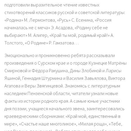
подготовили выразительное чтение известных
стихотворений классиков русской и советской литературы:
«Родина» М. Лермонтова, «Русь» С. Есенина, «Россия
начиналась не с меча» Э. Асадова, «Родину себе не
выбирают» М. Алигер, «Край ты мой, родимый край!» А.
Толстого, «О Родине» Р. Гамзатова…
Эмоционально и проникновенно ребята рассказывали
произведения о Сурском крае и о городе Кузнецке Матрёны
Смирновой и Фёдора Ракушина, Дины Злобиной и Ларисы
Яшиной, Геннадия Штурмина и Василия Завьялова, Виктора
Агапова и Веры Звягинцевой. Знакомясь с литературным
наследием Пензенской области, читатели узнали новые
факты из истории родного края. А самые юные участники
дня поэзии, учащиеся начального звена, заинтересовались
краеведческими сборниками: «Край мой, единственный в
мире», «Счастье наше многоликое», «Милая роща», «Тебе,