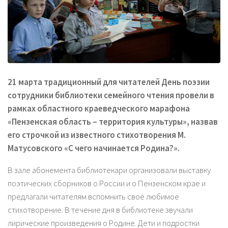
21 марта традиционный для читателей День поэзии
сотрудники библиотеки семейного чтения провели в
рамках областного краеведческого марафона
«Пензенская область – территория культуры», назвав
его строчкой из известного стихотворения М.
Матусовского «С чего начинается Родина?».
В зале абонемента библиотекари организовали выставку
поэтических сборников о России и о Пензенском крае и
предлагали читателям вспомнить своё любимое
стихотворение. В течение дня в библиотеке звучали
лирические произведения о Родине. Дети и подростки