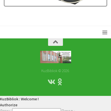
KuzBibliok © 2026.
KuzBibliok : Welcome !
Authorize
Логин :
Пароль: