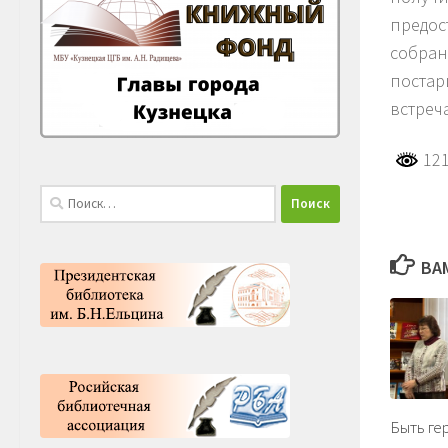
предос
собран
постар
встреч
121
Найти:
ВА
Быть ге