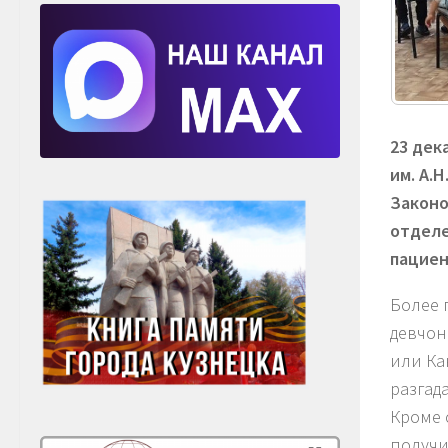
23 дек
им. А.
Законо
отделе
пациен
Более 
девчон
или Ка
разгад
Кроме 
получи