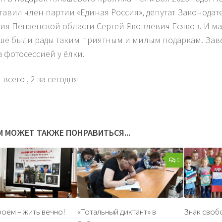
тавил член партии «Единая Россия», депутат Законодат
ия Пензенской области Сергей Яковлевич Есяков. И ма
ше были рады таким приятным и милым подаркам. За
а фотосессией у ёлки.
 всего
, 2 за сегодня
М МОЖЕТ ТАКЖЕ ПОНРАВИТЬСЯ...
0
роем – жить вечно!
«Тотальный диктант» в
Знак своб