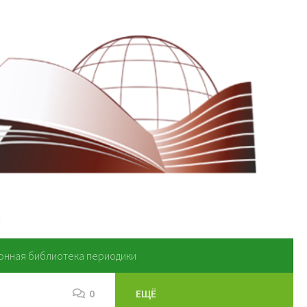
онная библиотека периодики
0
ЕЩЁ