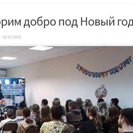
орим добро под Новый го
·
23.12.2022