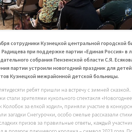
абря сотрудники Кузнецкой центральной городской 
Н. Радищева при поддержке партии «Единая Россия» в 
дательного собрания Пензенской области С.Я. Есяков
ния партии устроили новогодний праздник для детей
тов Кузнецкой межрайонной детской больницы.
пятидесяти ребят пришли на встречу с зимней сказкой
ки стали зрителями кукольного спектакля «Новогоднее
к Колобок за елкой ходил», приняли участие в конкурс
али загадки Снегурочки, особо смелые рассказали стихи
сладких призов за правильные ответы, каждый участни
л в подарок плюшевого кролика – символ 2023 года. П