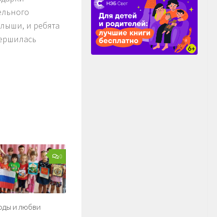
ельного
лыши, и ребята
вершилась
0
оды и любви