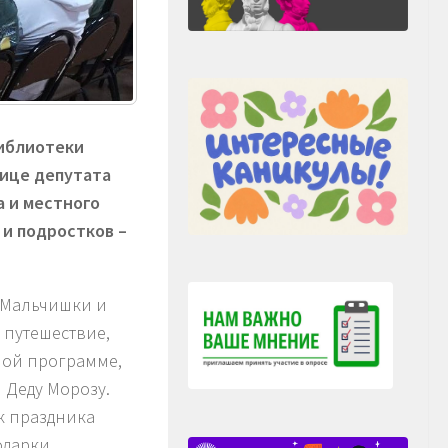
библиотеки
лице депутата
а и местного
 и подростков –
. Мальчишки и
 путешествие,
ной программе,
 Деду Морозу.
к праздника
одарки