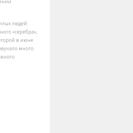
дении
жилых людей
ного «серебра»,
оторой в июне
озвучало много
ивного