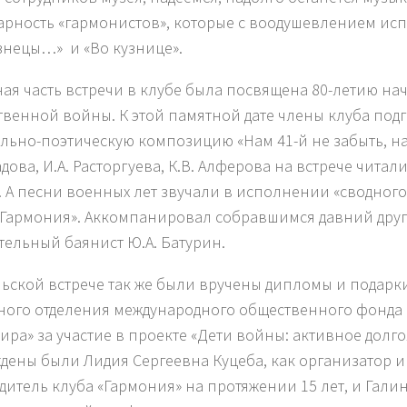
арность «гармонистов», которые с воодушевлением ис
знецы…» и «Во кузнице».
ая часть встречи в клубе была посвящена 80-летию на
твенной войны. К этой памятной дате члены клуба под
льно-поэтическую композицию «Нам 41-й не забыть, на
адова, И.А. Расторгуева, К.В. Алферова на встрече читал
. А песни военных лет звучали в исполнении «сводного
«Гармония». Аккомпанировал собравшимся давний друг
тельный баянист Ю.А. Батурин.
ьской встрече так же были вручены дипломы и подарк
ного отделения международного общественного фонда
ира» за участие в проекте «Дети войны: активное долго
дены были Лидия Сергеевна Куцеба, как организатор 
дитель клуба «Гармония» на протяжении 15 лет, и Гали