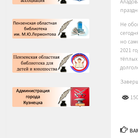
Аладов
праздн
Не обо
сегодн
но сам
2021 г
тёплых
долгол
Заверш
150
ВА