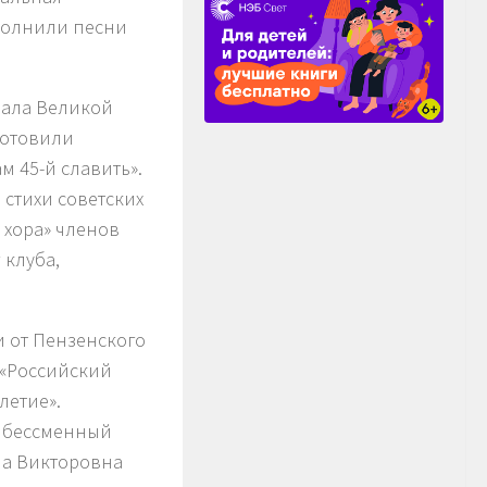
полнили песни
чала Великой
готовили
м 45-й славить».
и стихи советских
 хора» членов
 клуба,
и от Пензенского
 «Российский
летие».
и бессменный
на Викторовна