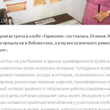
ная встреча в клубе «Гармония» состоялась 24 июня. Н
а прошла не в библиотеке, а в музее кузнечного реме
ье».
нисты» не раз бывали в здании краеведческого музея н
бновленных залах оказались впервые. Сотрудники муз
шимся совершить экскурс в историю, познакомили с эк
авлены различные кованые изделия, произведённые ст
ый интерес вызвали и творческие работы современны
ного дела, которые украшают залы музея. Экскурсия в «
ье» оставила приятные впечатления у участников клуба
 сотрудников музея, надеемся, надолго останется музы