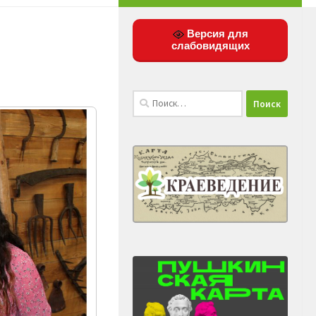
Версия для
слабовидящих
Найти: