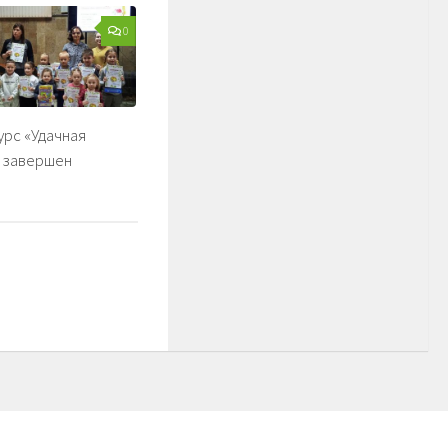
0
рс «Удачная
» завершен