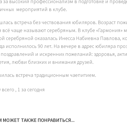
а за высокий профессионализм в подготовке и прове
ичных мероприятий в клубе.
шлась встреча без чествования юбиляров. Возраст по
я всё чаще называют серебряным. В клубе «Гармония» м
ой серебряной оказалась Инесса Набиевна Павлова, к
ода исполнилось 90 лет. На вечере в адрес юбиляра пр
 поздравлений и искренних пожеланий: здоровья, акт
етия, любви близких и внимания друзей.
илась встреча традиционным чаепитием.
 всего
, 1 за сегодня
М МОЖЕТ ТАКЖЕ ПОНРАВИТЬСЯ...