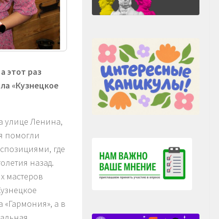
а этот раз
сла «Кузнецкое
а улице Ленина,
ея помогли
спозициями, где
олетия назад.
х мастеров
Кузнецкое
 «Гармония», а в
кальная