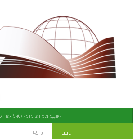
онная библиотека периодики
0
ЕЩЁ