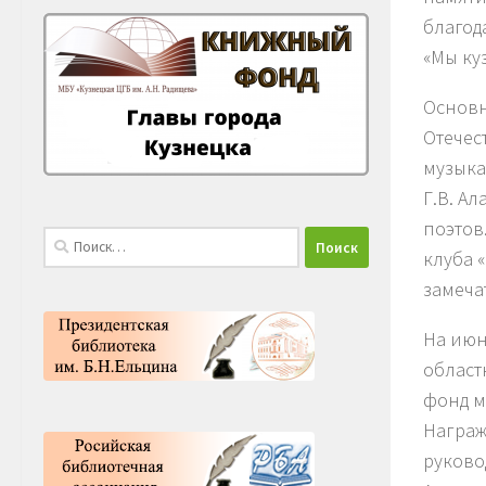
благод
«Мы ку
Основн
Отечес
музыка
Г.В. Ал
поэтов
Найти:
клуба 
замеча
На июн
област
фонд м
Награж
руково