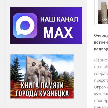
Очеред
встреч
подвор
«Гармо
но в о
собрав
предст
Огромн
кузнеч
подвор
памяти