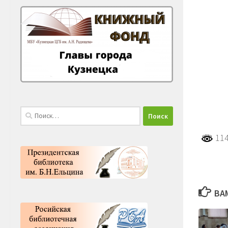
Найти:
114
ВА