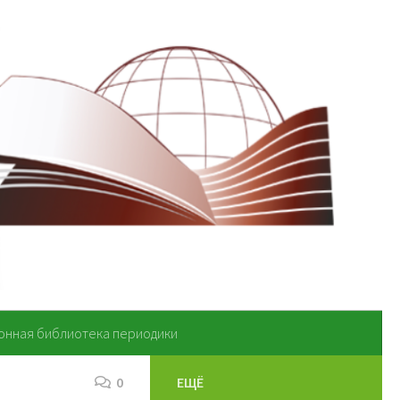
онная библиотека периодики
0
ЕЩЁ