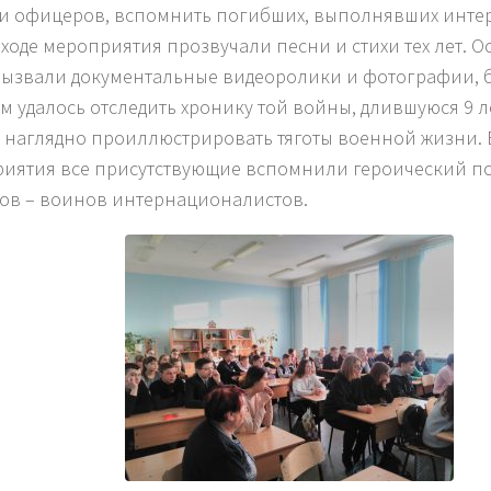
 и офицеров, вспомнить погибших, выполнявших инт
В ходе мероприятия прозвучали песни и стихи тех лет. О
вызвали документальные видеоролики и фотографии, 
м удалось отследить хронику той войны, длившуюся 9 ле
и наглядно проиллюстрировать тяготы военной жизни.
иятия все присутствующие вспомнили героический п
ов – воинов интернационалистов.