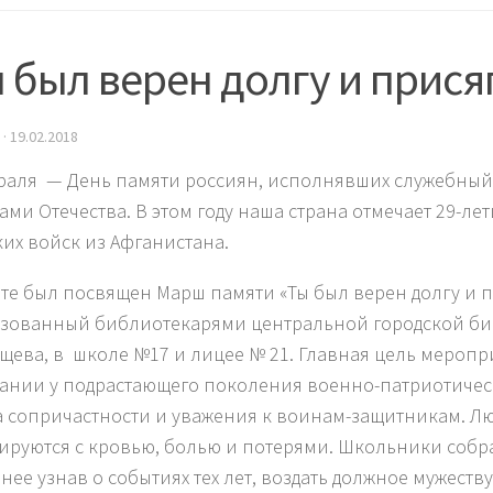
 был верен долгу и прис
·
19.02.2018
раля — День памяти россиян, исполнявших служебный 
ами Отечества. В этом году наша страна отмечает 29-ле
ких войск из Афганистана.
ате был посвящен Марш памяти «Ты был верен долгу и 
зованный библиотекарями центральной городской биб
ищева, в школе №17 и лицее № 21. Главная цель меропр
ании у подрастающего поколения военно-патриотичес
а сопричастности и уважения к воинам-защитникам. 
ируются с кровью, болью и потерями. Школьники собра
нее узнав о событиях тех лет, воздать должное мужеству