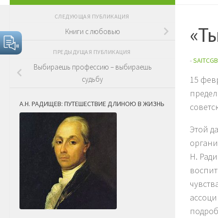
СЛЕДУЮЩАЯ ПУБЛИКАЦИЯ
«Ты
Книги с любовью
ПРЕДЫДУЩАЯ ПУБЛИКАЦИЯ
-
SAITCGB
Выбираешь профессию – выбираешь
15 фев
судьбу
предел
А.Н. РАДИЩЕВ: ПУТЕШЕСТВИЕ ДЛИНОЮ В ЖИЗНЬ
советс
Этой д
органи
Н. Рад
воспит
чувств
ассоци
подроб