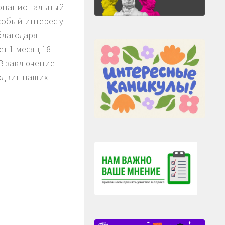
ернациональный
собый интерес у
благодаря
т 1 месяц 18
 В заключение
одвиг наших