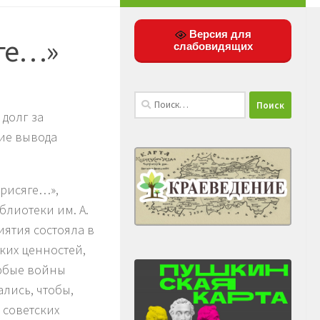
Версия для
яге…»
слабовидящих
Найти:
долг за
тие вывода
присяге…»,
лиотеки им. А.
иятия состояла в
ких ценностей,
Любые войны
лись, чтобы,
 советских