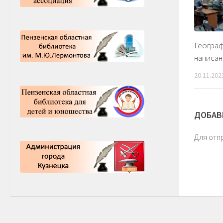
Географ
написан
20.11.202
ДОБАВ
Для отп