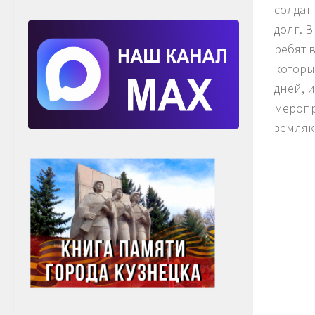
солдат
долг. 
ребят 
которы
дней, 
меропр
земляк