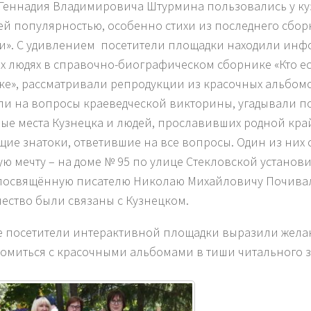
Геннадия Владимировича Штурмина пользовались у ку
й популярностью, особенно стихи из последнего сбо
и». С удивлением посетители площадки находили ин
х людях в справочно-биографическом сборнике «Кто ест
ке», рассматривали репродукции из красочных альбомо
ли на вопросы краеведческой викторины, угадывали 
ые места Кузнецка и людей, прославивших родной кра
щие знатоки, ответившие на все вопросы. Один из них
ую мечту – на доме № 95 по улице Стекловской установ
 посвящённую писателю Николаю Михайловичу Почивал
чество были связаны с Кузнецком.
 посетители интерактивной площадки выразили жела
омиться с красочными альбомами в тиши читального 