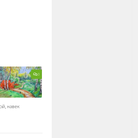
0
ой, навек