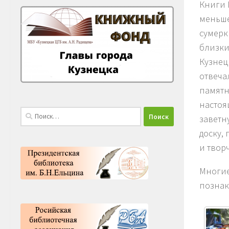
Книги 
меньше
сумерк
близки
Кузнец
отвеча
памятн
настоя
Найти:
заветн
доску,
и твор
Многие
познак