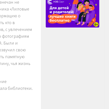
знечан не
рника «Лиловые
формацию о
ь кто в
в, с увлечением
по фотографиям
й. Были и
 озвучил свою
ить памятную
ину, чья жизнь
ние
зала библиотеки.