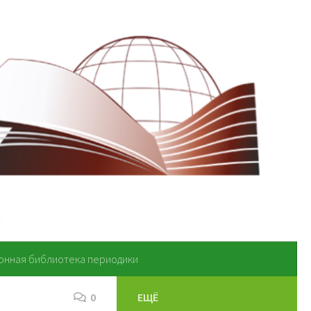
онная библиотека периодики
0
ЕЩЁ