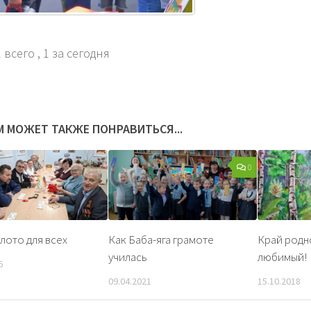
 всего
, 1 за сегодня
М МОЖЕТ ТАКЖЕ ПОНРАВИТЬСЯ...
0
 лото для всех
Как Баба-яга грамоте
Край родн
училась
любимый!
6
09.04.2021
15.10.2018