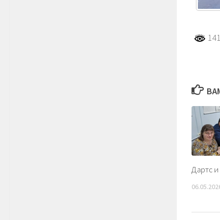
141
ВА
Дартс и
06.05.202