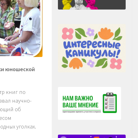
ики юношеской
тр книг по
звал научно-
ающий об
ресом
одных уголках.