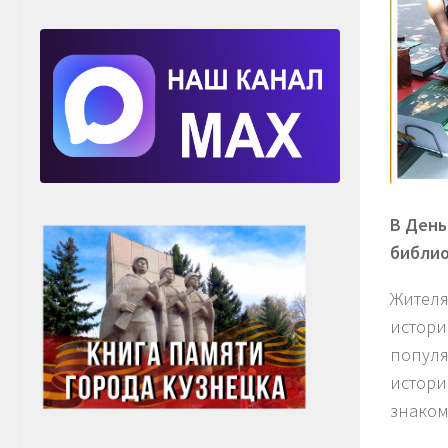
В День
библио
Жителя
истори
популя
истори
знаком