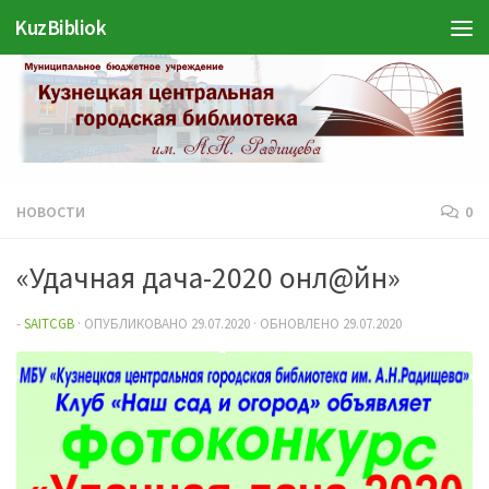
KuzBibliok
Перейти к содержимому
НОВОСТИ
0
«Удачная дача-2020 онл@йн»
-
SAITCGB
· ОПУБЛИКОВАНО
29.07.2020
· ОБНОВЛЕНО
29.07.2020