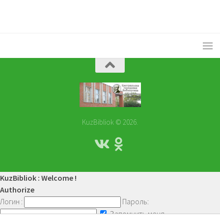
KuzBibliok © 2026.
KuzBibliok : Welcome !
Authorize
Логин :
Пароль:
Запомнить меня