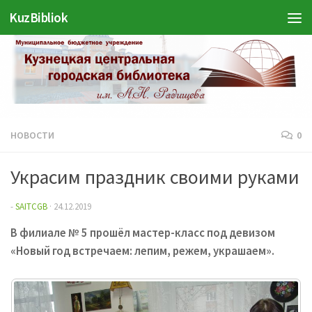
KuzBibliok
Перейти к содержимому
НОВОСТИ
0
Украсим праздник своими руками
-
SAITCGB
·
24.12.2019
В филиале № 5 прошёл мастер-класс под девизом
«Новый год встречаем: лепим, режем, украшаем».