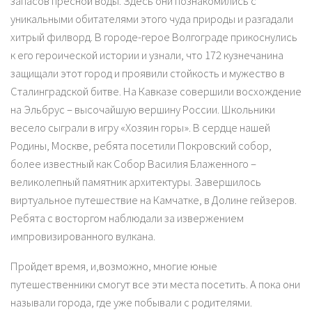
запасов пресной воды. Здесь они познакомились с
уникальными обитателями этого чуда природы и разгадали
хитрый филворд. В городе-герое Волгограде прикоснулись
к его героической истории и узнали, что 172 кузнечанина
защищали этот город и проявили стойкость и мужество в
Сталинградской битве. На Кавказе совершили восхождение
на Эльбрус – высочайшую вершину России. Школьники
весело сыграли в игру «Хозяин горы». В сердце нашей
Родины, Москве, ребята посетили Покровский собор,
более известный как Собор Василия Блаженного –
великолепный памятник архитектуры. Завершилось
виртуальное путешествие на Камчатке, в Долине гейзеров.
Ребята с восторгом наблюдали за извержением
импровизированного вулкана.
Пройдет время, и,возможно, многие юные
путешественники смогут все эти места посетить. А пока они
называли города, где уже побывали с родителями.