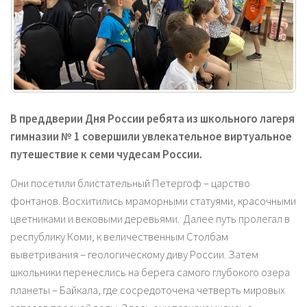
В преддверии Дня России ребята из школьного лагеря
гимназии № 1 совершили увлекательное виртуальное
путешествие к семи чудесам России.
Они посетили блистательный Петергоф – царство
фонтанов. Восхитились мраморными статуями, красочными
цветниками и вековыми деревьями. Далее путь пролегал в
республику Коми, к величественным Столбам
выветривания – геологическому диву России. Затем
школьники перенеслись на берега самого глубокого озера
планеты – Байкала, где сосредоточена четверть мировых