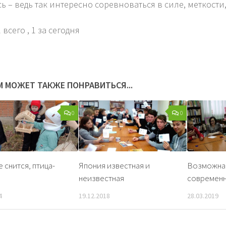
сь – ведь так интересно соревноваться в силе, меткости
 всего
, 1 за сегодня
М МОЖЕТ ТАКЖЕ ПОНРАВИТЬСЯ...
0
0
е снится, птица-
Япония известная и
Возможна 
неизвестная
современ
4
19.12.2018
28.03.2019