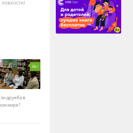
, ловкости!
0
ли дружба в
ном мире?