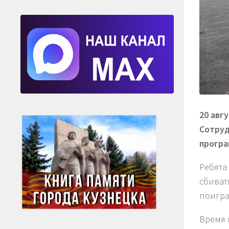
20 авг
Сотруд
програ
Ребята
сбиват
поигра
Время 