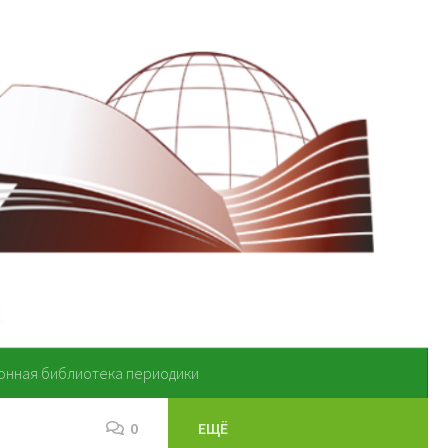
онная библиотека периодики
0
ЕЩЁ