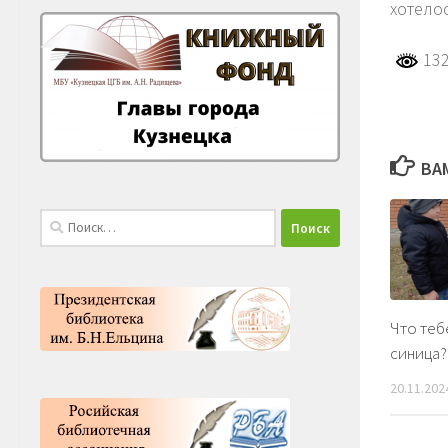
хотело
132
ВА
Найти:
Что теб
синица?
20.11.202