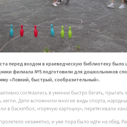
уста перед входом в краеведческую библиотеку было 
ники филиала №5 подготовили для дошкольников сп
мму «Ловкий, быстрый, сообразительный».
 активно состязались в умении быстро бегать, прыгать ч
ь кегли. Дети вспомнили многие виды спорта, народны
ли в баскетбол, «горячую картошку», перетягивали кана
пролетело незаметно, и уже пора было идти на обед. Ра