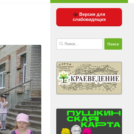
Версия для
слабовидящих
Найти: