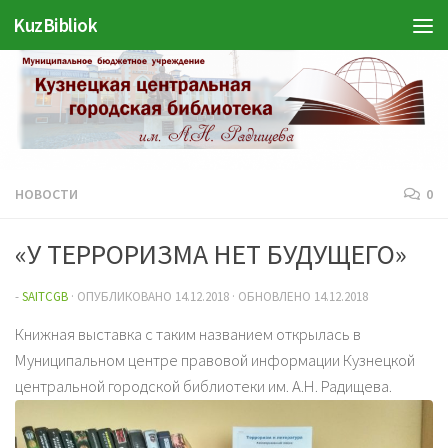
KuzBibliok
Перейти к содержимому
НОВОСТИ
0
«У ТЕРРОРИЗМА НЕТ БУДУЩЕГО»
-
SAITCGB
· ОПУБЛИКОВАНО
14.12.2018
· ОБНОВЛЕНО
14.12.2018
Книжная выставка с таким названием открылась в
Муниципальном центре правовой информации Кузнецкой
центральной городской библиотеки им. А.Н. Радищева.