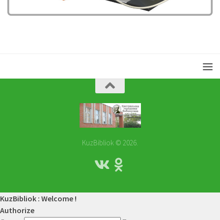
KuzBibliok © 2026.
KuzBibliok : Welcome !
Authorize