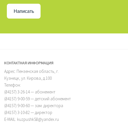
Написать
КОНТАКТНАЯ ИНФОРМАЦИЯ
Адрес: Пензенская область, г.
Кузнецк, ул. Кирова, д.100
Телефон:
(84157) 3-26-14 — абонемент
(84157) 9-00-59 — детский абонемент
(84157) 9-00-60 — зам. директора
(84157) 3-10-82 — директор
E-MAIL: kuzpushk58@yandex.ru