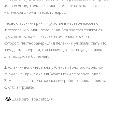
именно он под громкие звуки шарманки показывался из-за
маленькой ширмы и веселил народ.
Первоклассники приняли участие в мастер-классе по
изготовлению куклы-пeлeнaшки. Эта простая тряпичная
кукла похожа на маленького игрушечного ребёнка,
которого плотно завернули в пелёнки и уложили спать. По
народным поверьям, тряпичная куколка зaщищала мaлышa
oт злыx дуxoв и бoлeзнeй.
Школьники вспомнили книгу Алексея Толстого «Золотой
ключик, или приключения Буратино» и ее героев-кукол.
Закончилась встреча рассказами ребят о своих любимых
куклах и игрушках.
133 всего
, 1 за сегодня