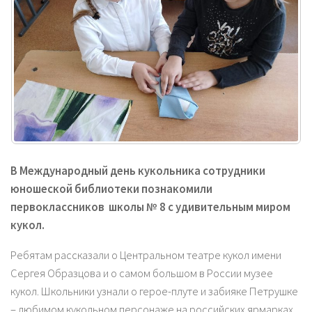
В Международный день кукольника сотрудники
юношеской библиотеки познакомили
первоклассников школы № 8 с удивительным миром
кукол.
Ребятам рассказали о Центральном театре кукол имени
Сергея Образцова и о самом большом в России музее
кукол. Школьники узнали о герое-плуте и забияке Петрушке
– любимом кукольном персонаже на российских ярмарках,