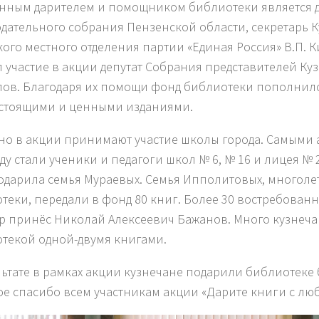
нным дарителем и помощником библиотеки является д
дательного собрания Пензенской области, секретарь 
кого местного отделения партии «Единая Россия» В.П. 
 участие в акции депутат Собрания представителей Куз
ов. Благодаря их помощи фонд библиотеки пополнил
стоящими и ценными изданиями.
но в акции принимают участие школы города. Самыми
оду стали ученики и педагоги школ № 6, № 16 и лицея № 
одарила семья Мураевых. Семья Ипполитовых, многоле
теки, передали в фонд 80 книг. Более 30 востребованн
 принёс Николай Алексеевич Бажанов. Много кузнеча
текой одной-двумя книгами.
льтате в рамках акции кузнечане подарили библиотеке 
е спасибо всем участникам акции «Дарите книги с лю