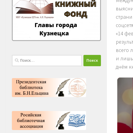
Междун
выясни
страни
соцсет
«14 фе
резуль
всего 
и лишь
Найти:
днём к