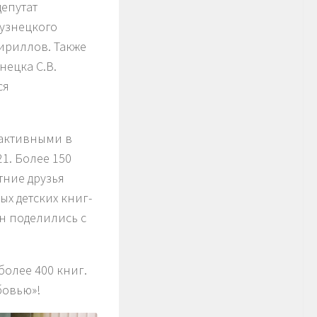
епутат
Кузнецкого
Кириллов. Также
нецка С.В.
ся
 активными в
21. Более 150
тние друзья
ых детских книг-
н поделились с
более 400 книг.
бовью»!