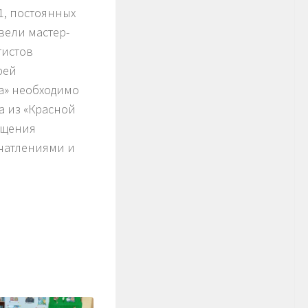
1, постоянных
вели мастер-
тистов
рей
ка» необходимо
 а из «Красной
ощения
ечатлениями и