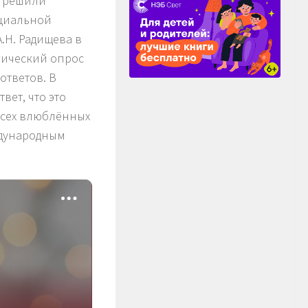
и решили
ициальной
.Н. Радищева в
гический опрос
ответов. В
вет, что это
всех влюблённых
ждународным