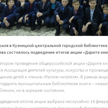
раля в Кузнецкой центральной городской библиотеке и
ва состоялось подведение итогов акции «Дарите кни
тором проведения общероссийской акции «Дарите кн
ся Ассоциация деятелей культуры, искусства и просвещ
ению детей к чтению «Растим читателя». В рамках акц
подарить муниципальным библиотекам книги – новые
блении, но в хорошем состоянии.
одведения итогов акции выбрана неслучайно: 14 февра