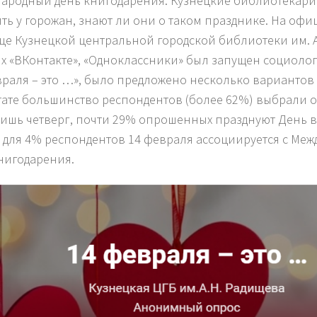
ародный день книгодарения. Кузнецкие библиотекар
ть у горожан, знают ли они о таком празднике. На оф
це Кузнецкой центральной городской библиотеки им. А
ях «ВКонтакте», «Одноклассники» был запущен социоло
враля – это …», было предложено несколько вариантов 
тате большинство респондентов (более 62%) выбрали от
лишь четверг, почти 29% опрошенных празднуют День 
 для 4% респондентов 14 февраля ассоциируется с Ме
нигодарения.