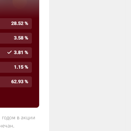
м годом в акции
нечан.