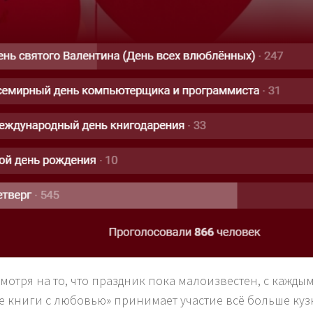
смотря на то, что праздник пока малоизвестен, с кажды
е книги с любовью» принимает участие всё больше куз