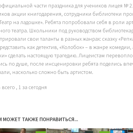
официальной части праздника для учеников лицея № 2
иков акции книгодарения, сотрудники библиотеки про
«Театр на ладошке». Ребята попробовали себя в роли ар
ного театра. Школьники под руководством библиотека
трировали свои таланты в разных жанрах: сказку «Реп
редставить как детектив, «Колобок» – в жанре комедии,
и» сделать настоящую трагедию. Лицеистам перевопл
сь по душе, после инсценировки ребята поделись вп
зали, насколько сложно быть артистом.
 всего
, 1 за сегодня
М МОЖЕТ ТАКЖЕ ПОНРАВИТЬСЯ...