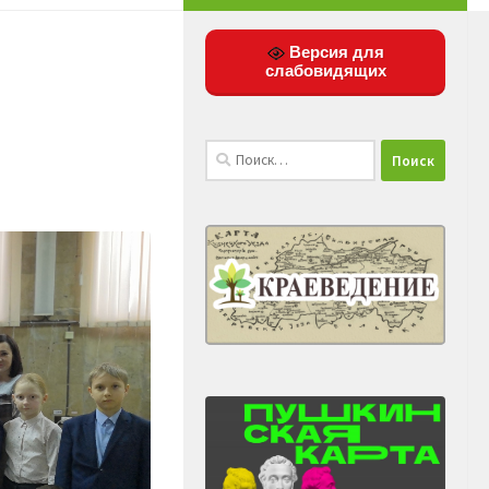
Версия для
слабовидящих
Найти: