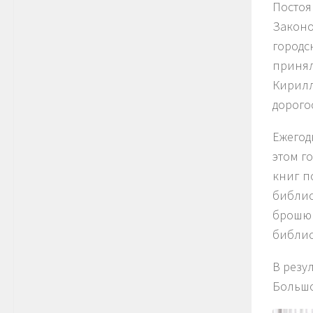
Постоя
Законо
городс
принял
Кирилл
дорого
Ежегод
этом г
книг п
библио
брошюр
библио
В резу
Большо