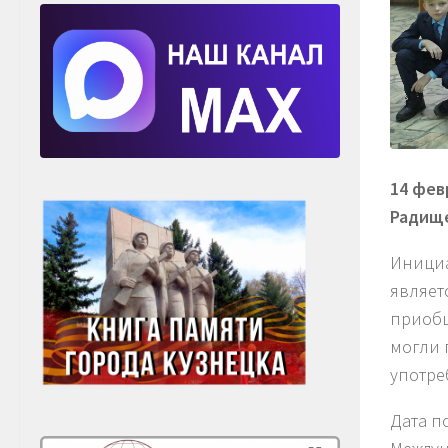
14 фев
Радище
Инициа
являет
приобщ
могли 
употре
Дата п