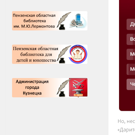
Но, не
«Дарит