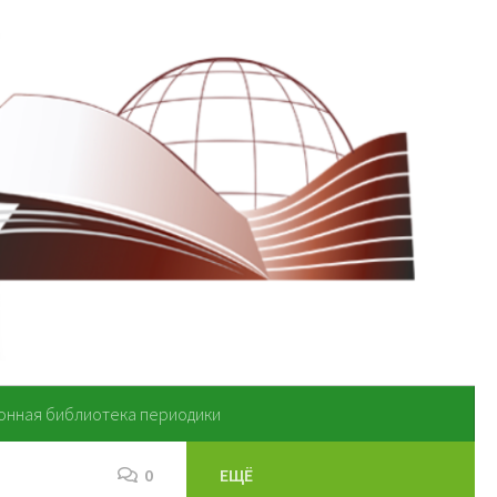
онная библиотека периодики
0
ЕЩЁ