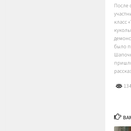
После 
участн
класс 
куколь
демонс
было п
Шапочк
пришли
расска
134
ВА