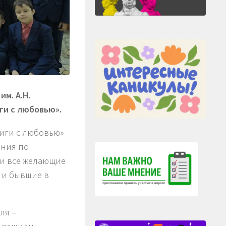
м. А.Н.
ги с любовью».
иги с любовью»
ения по
ии все желающие
 и бывшие в
ля –