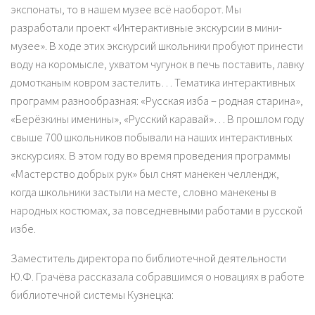
экспонаты, то в нашем музее всё наоборот. Мы
разработали проект «Интерактивные экскурсии в мини-
музее». В ходе этих экскурсий школьники пробуют принести
воду на коромысле, ухватом чугунок в печь поставить, лавку
домотканым ковром застелить… Тематика интерактивных
программ разнообразная: «Русская изба – родная старина»,
«Берёзкины именины», «Русский каравай»… В прошлом году
свыше 700 школьников побывали на наших интерактивных
экскурсиях. В этом году во время проведения программы
«Мастерство добрых рук» был снят манекен челлендж,
когда школьники застыли на месте, словно манекены в
народных костюмах, за повседневными работами в русской
избе.
Заместитель директора по библиотечной деятельности
Ю.Ф. Грачёва рассказала собравшимся о новациях в работе
библиотечной системы Кузнецка: