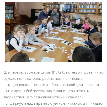
Для первоклассников школы №5 библиотекари провели час
рукоделия, на котором ребята постигали новые
нетрадиционные техники изобразительной деятельности.
Юные друзья библиотеки знакомились с винтажным
творчеством, его разновидностями и осваивали
популярную в наше время силуэтно-винтажную аппликацию