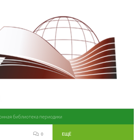
онная библиотека периодики
0
ЕЩЁ