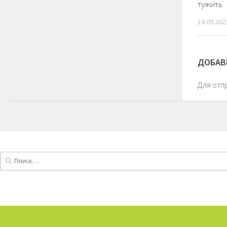
тужить
14.09.202
ДОБАВ
Для отп