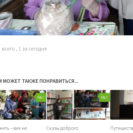
 всего
, 1 за сегодня
М МОЖЕТ ТАКЖЕ ПОНРАВИТЬСЯ...
0
0
жить – век не
Сказы доброго
Путешеств