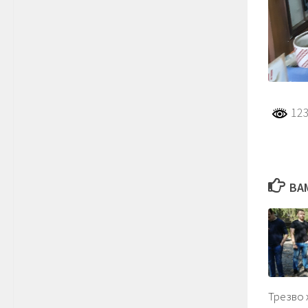
123
ВА
Трезво 