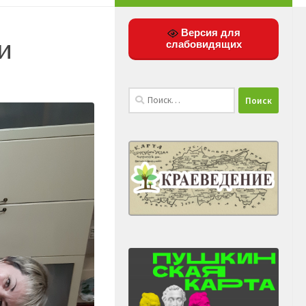
Версия для
и
слабовидящих
Найти: