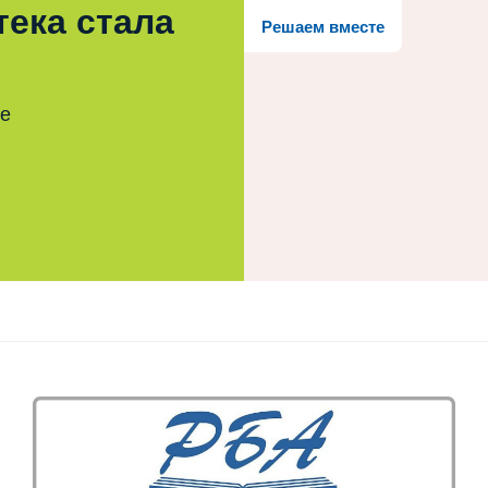
тека стала
Решаем вместе
те