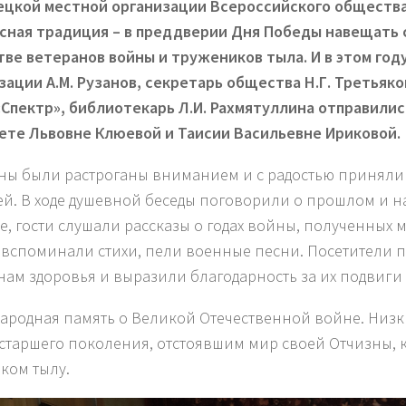
ецкой местной организации Всероссийского общества
сная традиция – в преддверии Дня Победы навещать 
ве ветеранов войны и тружеников тыла. И в этом год
зации А.М. Рузанов, секретарь общества Н.Г. Третьяко
«Спектр», библиотекарь Л.И. Рахмятуллина отправились
ете Львовне Клюевой и Таисии Васильевне Ириковой.
ны были растроганы вниманием и с радостью приняли
тей. В ходе душевной беседы поговорили о прошлом и н
е, гости слушали рассказы о годах войны, полученных м
 вспоминали стихи, пели военные песни. Посетители 
нам здоровья и выразили благодарность за их подвиги
ародная память о Великой Отечественной войне. Низ
старшего поколения, отстоявшим мир своей Отчизны,
оком тылу.