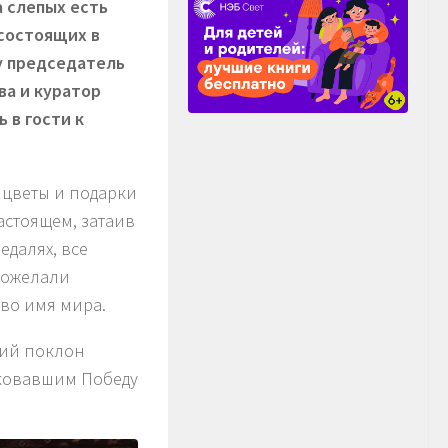
 слепых есть
состоящих в
у председатель
ва и куратор
 в гости к
 цветы и подарки
астоящем, затаив
едалях, все
пожелали
 во имя мира.
кий поклон
 ковавшим Победу