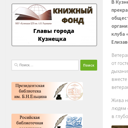
В Кузн
прекра
общест
органи
клуба 
Елизав
Ветера
от гос
Найти:
дыхани
вместе
ветера
Жива н
людям 
в глуб