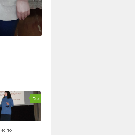
0
ие по