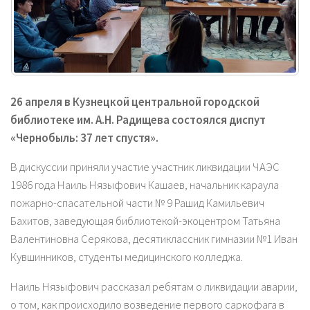
26 апреля в Кузнецкой центральной городской
библиотеке им. А.Н. Радищева состоялся диспут
«Чернобыль: 37 лет спустя».
В дискуссии приняли участие участник ликвидации ЧАЭС
1986 года Наиль Нязыфович Кашаев, начальник караула
пожарно-спасательной части № 9 Рашид Камильевич
Бахитов, заведующая библиотекой-экоцентром Татьяна
Валентиновна Серякова, десятиклассник гимназии №1 Иван
Кувшинников, студенты медицинского колледжа.
Наиль Нязыфович рассказал ребятам о ликвидации аварии,
о том, как происходило возведение первого саркофага в