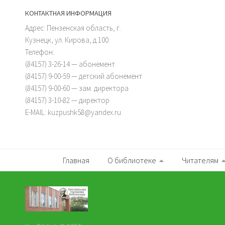
КОНТАКТНАЯ ИНФОРМАЦИЯ
Адрес: Пензенская область, г.
Кузнецк, ул. Кирова, д.100
Телефон:
(84157) 3-26-14 — абонемент
(84157) 9-00-59 — детский абонемент
(84157) 9-00-60 — зам. директора
(84157) 3-10-82 — директор
E-MAIL: kuzpushk58@yandex.ru
Главная
О библиотеке
Читателям