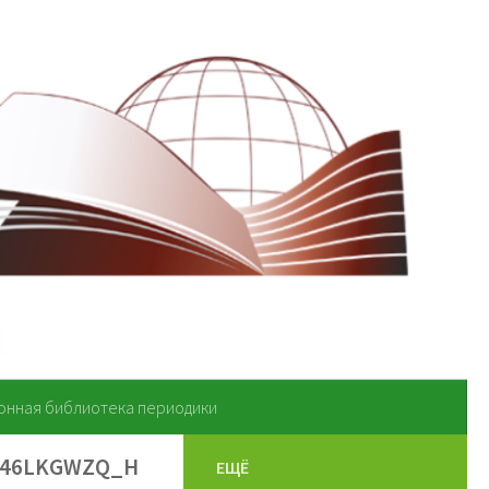
онная библиотека периодики
M46LKGWZQ_H
ЕЩЁ