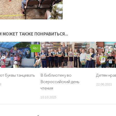
М МОЖЕТ ТАКЖЕ ПОНРАВИТЬСЯ...
0
ют буквы танцевать
В библиотеку во
Детям нра
Всероссийский день
9
22.06.2021
чтения
10.10.2025