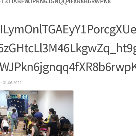
ET3TIABFWJPKN6JGNQQ4FXR8B6RWPK8
sILymOnlTGAEyY1PorcgXUe
6zGHtcLl3M46LkgwZq_ht9
fWJPkn6jgnqq4fXR8b6rwp
·
01.06.2022