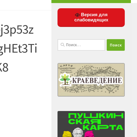
Версия для
слабовидящих
j3p53z
Найти:
gHEt3Ti
K8