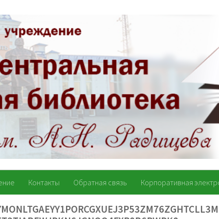
ение
Контакты
Обратная связь
Корпоративная электр
LYMONLTGAEYY1PORCGXUEJ3P53ZM76ZGHTCLL3